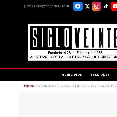
jueves, 6 de agosto de 2026 | 12:28
MUNICIPIOS
SECCIONES
Portada
»
La legisladora michoacana Belinda Iturbide trabaja en inici