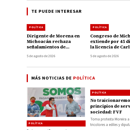
TE PUEDE INTERESAR
POLÍTICA
POLÍTICA
Dirigente de Morena en
Congreso de Mic
Michoacán rechaza
extiende por 45 d
señalamientos de
la licencia de Car
alcaldesa de Uruapan y
Torres Piña al fre
5 de agosto de 2026
5 de agosto de 2026
pide no politizar asesinato
FGE
de Carlos Manzo
MÁS NOTICIAS DE
POLÍTICA
POLÍTICA
No traicionaremo
principios de serv
sociedad: FVF
Toma protesta Moreira a
POLÍTICA
tricolores a ediles y dipu