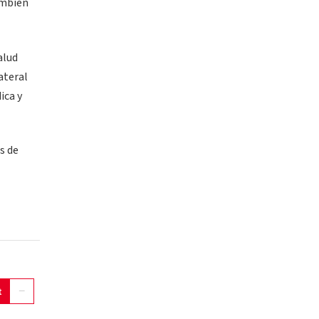
ambién
alud
ateral
ica y
s de
t