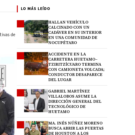
LO MÁS LEÍDO
HALLAN VEHÍCULO
1
CALCINADO CON UN
CADÁVER EN SU INTERIOR
tivas de
EN UNA COMUNIDAD DE
NOCUPÉTARO
ACCIDENTE EN LA
2
CARRETERA HUETAMO–
TZIRITZÍCUARO TERMINA
CON CAMIONETA VOLCADA;
CONDUCTOR DESAPARECE
DEL LUGAR
GABRIEL MARTÍNEZ
3
VILLALOBOS ASUME LA
DIRECCIÓN GENERAL DEL
TECNOLÓGICO DE
HUETAMO
MA. INÉS NÚÑEZ MORENO
4
BUSCA ABRIR LAS PUERTAS
DE HOUSTON A LOS