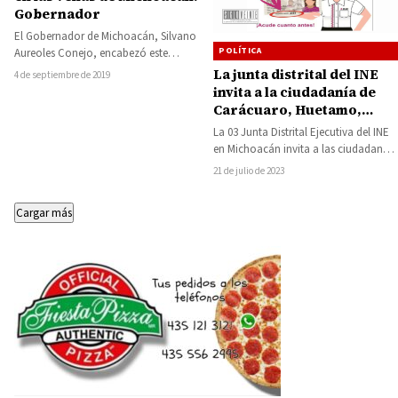
Gobernador
El Gobernador de Michoacán, Silvano
POLÍTICA
Aureoles Conejo, encabezó este
miércoles el sorteo para la
La junta distrital del INE
4 de septiembre de 2019
participación los equipos de…
invita a la ciudadanía de
Carácuaro, Huetamo,
Tiquicheo, entre otros
La 03 Junta Distrital Ejecutiva del INE
municipios a renovar su
en Michoacán invita a las ciudadanas
credencial que ha perdido
y los ciudadanos de los…
21 de julio de 2023
vigencia
Cargar más