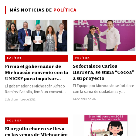
MÁS NOTICIAS DE
POLÍTICA
POLÍTICA
POLÍTICA
Se fortalece Carlos
Firma el gobernador de
Herrera, se suma “Cocoa”
Michoacán convenio con la
a su proyecto
UNICEF para impulsar
acciones a favor de los
El Equipo por Michoacán se fortalece
El gobernador de Michoacán Alfredo
infantes y adolescentes
con la suma de ciudadanas y
Ramírez Bedolla, firmó un convenio
michoacanos
ciudadanos; hoy Luisa María “Cocoa”
marco de colaboración con Luis
14 de abril de 2021
2 de diciembre de 2021
Calderón…
Fernando Carrera Castro,…
POLÍTICA
El orgullo charro se lleva
en las venas de Michoacán: