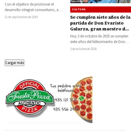
Con el objetivo de promover el
CULTURA
desarrollo integral comunitario, a
través de la capacitación para el
Se cumplen siete años de la
11 de septiembre de 2019
trabajo, la…
partida de Don Evaristo
Galarza, gran maestro del
violín de Tierra Caliente
Hoy 2 de octubre de 2025 se cumplen
siete años del fallecimiento de Don
Evaristo Galarza Castillo, maestro…
2 de octubre de 2024
Cargar más