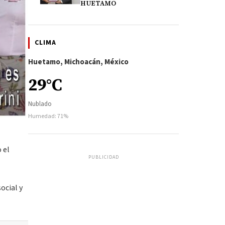
HUETAMO
CLIMA
Huetamo, Michoacán, México
29°C
Nublado
Humedad: 71%
 el
PUBLICIDAD
ocial y