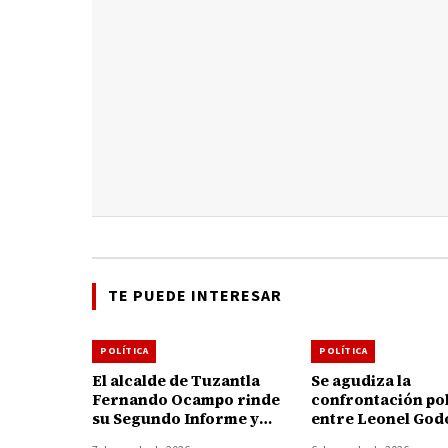
TE PUEDE INTERESAR
POLÍTICA
POLÍTICA
El alcalde de Tuzantla
Se agudiza la
Fernando Ocampo rinde
confrontación pol
su Segundo Informe y
entre Leonel God
destaca avances en
Memo Valencia; 