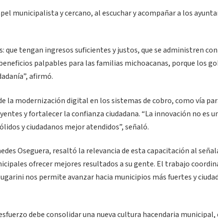
apel municipalista y cercano, al escuchar y acompañar a los ayun
: que tengan ingresos suficientes y justos, que se administren con
beneficios palpables para las familias michoacanas, porque los g
dadanía”, afirmó.
e la modernización digital en los sistemas de cobro, como vía pa
entes y fortalecer la confianza ciudadana. “La innovación no es un 
ólidos y ciudadanos mejor atendidos”, señaló.
edes Oseguera, resaltó la relevancia de esta capacitación al señal
cipales ofrecer mejores resultados a su gente. El trabajo coordi
Bugarini nos permite avanzar hacia municipios más fuertes y ciud
 esfuerzo debe consolidar una nueva cultura hacendaria municipal,