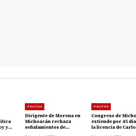
POLÍTICA
POLÍTICA
Dirigente de Morena en
Congreso de Mich
ítica
Michoacán rechaza
extiende por 45 dí
oy y
señalamientos de
la licencia de Carlo
cruzan
alcaldesa de Uruapan y
Torres Piña al fren