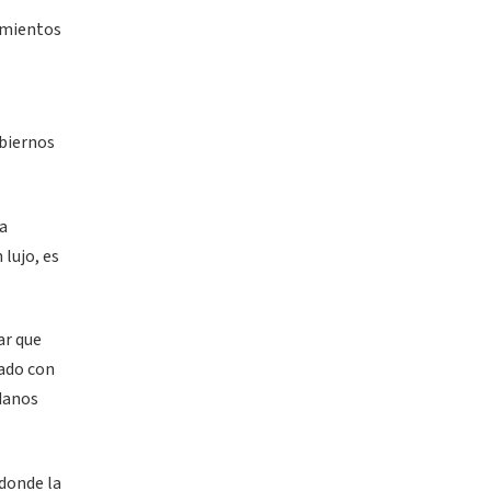
tamientos
obiernos
ra
lujo, es
ar que
nado con
adanos
 donde la