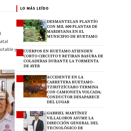
LO MÁS LEÍDO
DESMANTELAN PLANTÍO
1
CON MIL 600 PLANTAS DE
MARIHUANA EN EL
l
MUNICIPIO DE HUETAMO
tatal
potable y
CUERPOS EN HUETAMO ATIENDEN
2
CORTO CIRCUITO Y RETIRAN BASURA DE
COLADERAS DURANTE LA TORMENTA
DE AYER
ACCIDENTE EN LA
3
CARRETERA HUETAMO–
TZIRITZÍCUARO TERMINA
CON CAMIONETA VOLCADA;
CONDUCTOR DESAPARECE
DEL LUGAR
GABRIEL MARTÍNEZ
4
VILLALOBOS ASUME LA
DIRECCIÓN GENERAL DEL
TECNOLÓGICO DE