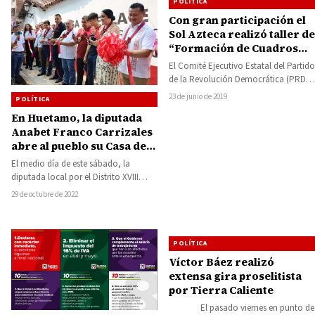
POLÍTICA
Con gran participación el
Sol Azteca realizó taller de
“Formación de Cuadros
Políticos” en Huetamo
El Comité Ejecutivo Estatal del Partido
de la Revolución Democrática (PRD),
realizo con éxito el taller titulado
23 de junio de 2019
POLÍTICA
«Formación…
En Huetamo, la diputada
Anabet Franco Carrizales
abre al pueblo su Casa de
Enlace Legislativo
El medio día de este sábado, la
diputada local por el Distrito XVIII
Anabet Franco Carrizales, inauguró
29 de octubre de 2022
en…
POLÍTICA
Víctor Báez realizó
extensa gira proselitista
por Tierra Caliente
El pasado viernes en punto de