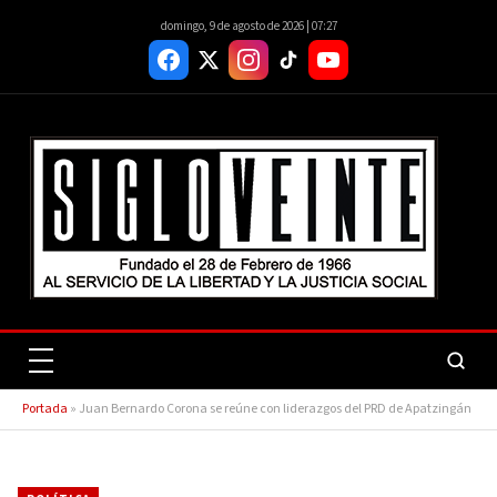
domingo, 9 de agosto de 2026 | 07:27
Portada
»
Juan Bernardo Corona se reúne con liderazgos del PRD de Apatzingán