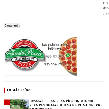
El S
dado
21 de
Cargar más
LO MÁS LEÍDO
DESMANTELAN PLANTÍO CON MIL 600
1
PLANTAS DE MARIHUANA EN EL MUNICIPIO