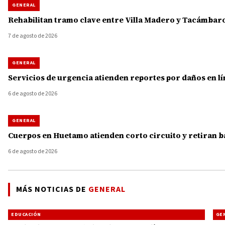
GENERAL
Rehabilitan tramo clave entre Villa Madero y Tacámbaro
7 de agosto de 2026
GENERAL
Servicios de urgencia atienden reportes por daños en lí
6 de agosto de 2026
GENERAL
Cuerpos en Huetamo atienden corto circuito y retiran b
6 de agosto de 2026
MÁS NOTICIAS DE
GENERAL
EDUCACIÓN
GE