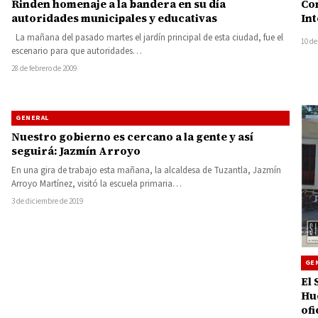
Rinden homenaje a la bandera en su día
Co
autoridades municipales y educativas
Int
La mañana del pasado martes el jardín principal de esta ciudad, fue el
10 de
escenario para que autoridades…
28 de febrero de 2009
GENERAL
Nuestro gobierno es cercano a la gente y así
seguirá: Jazmín Arroyo
En una gira de trabajo esta mañana, la alcaldesa de Tuzantla, Jazmín
Arroyo Martínez, visitó la escuela primaria…
3 de diciembre de 2019
GE
El 
Hu
ofi