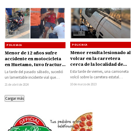
POLICIACA
POLICIACA
Menor resulta lesionado al
Menor de 12 años sufre
volcar en la carretera
accidente en motocicleta
cerca de la localidad de
en Huetamo, tuvo fractura
Comburindio
de tibia y peroné
Esta tarde de viernes, una camioneta
La tarde del pasado sábado, sucedió
volcó sobre la carretera estatal
un lamentable incidente vial que
Huetamo-San Jerónimo, lugar
involucró a un menor de edad.
10 de marzo de 2023
21 de abril de 2024
cercano al arco de…
Según…
Cargar más