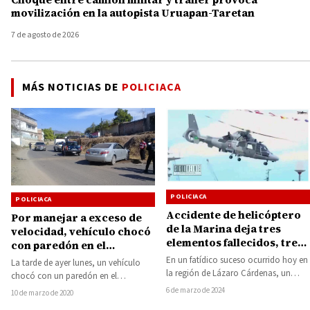
movilización en la autopista Uruapan-Taretan
7 de agosto de 2026
MÁS NOTICIAS DE
POLICIACA
POLICIACA
POLICIACA
Accidente de helicóptero
Por manejar a exceso de
de la Marina deja tres
velocidad, vehículo chocó
elementos fallecidos, tres
con paredón en el
lesionados y dos
libramiento de Huetamo
En un fatídico suceso ocurrido hoy en
La tarde de ayer lunes, un vehículo
desaparecidos en Lázaro
la región de Lázaro Cárdenas, un
chocó con un paredón en el
Cárdenas
helicóptero de la Marina se…
libramiento norte de la ciudad…
6 de marzo de 2024
10 de marzo de 2020