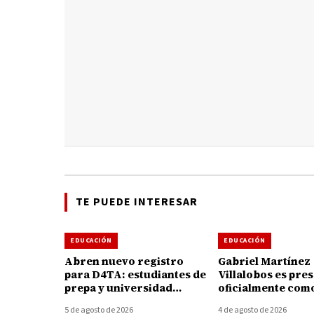
TE PUEDE INTERESAR
EDUCACIÓN
EDUCACIÓN
Abren nuevo registro
Gabriel Martínez
para D4TA: estudiantes de
Villalobos es pre
prepa y universidad
oficialmente com
podrán acceder a 4 GB de
director general 
5 de agosto de 2026
4 de agosto de 2026