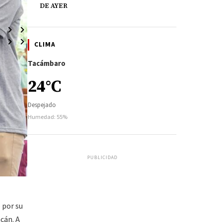
DE AYER
CLIMA
Tacámbaro
24°C
Despejado
Humedad: 55%
PUBLICIDAD
 por su
cán. A