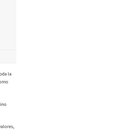
oda la
como
sino
valores,