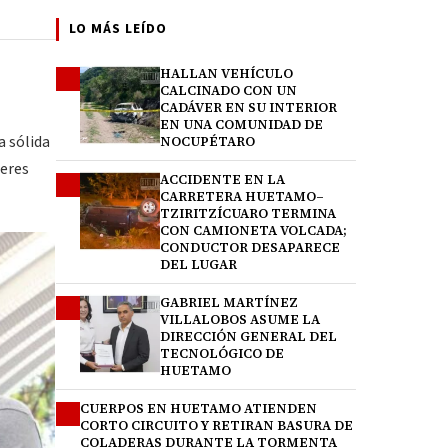
LO MÁS LEÍDO
HALLAN VEHÍCULO
1
CALCINADO CON UN
CADÁVER EN SU INTERIOR
EN UNA COMUNIDAD DE
a sólida
NOCUPÉTARO
deres
ACCIDENTE EN LA
2
CARRETERA HUETAMO–
TZIRITZÍCUARO TERMINA
CON CAMIONETA VOLCADA;
CONDUCTOR DESAPARECE
DEL LUGAR
GABRIEL MARTÍNEZ
3
VILLALOBOS ASUME LA
DIRECCIÓN GENERAL DEL
TECNOLÓGICO DE
HUETAMO
CUERPOS EN HUETAMO ATIENDEN
4
CORTO CIRCUITO Y RETIRAN BASURA DE
COLADERAS DURANTE LA TORMENTA