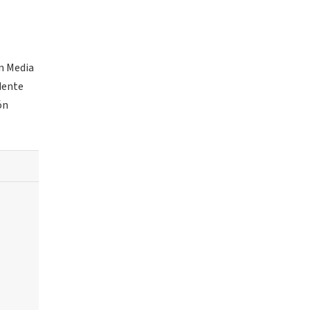
ón Media
idente
ón