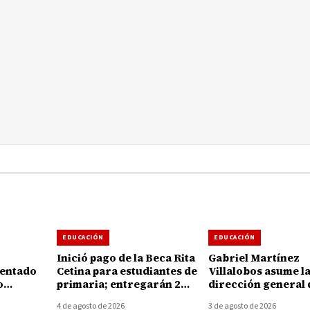
EDUCACIÓN
EDUCACIÓN
Inició pago de la Beca Rita
Gabriel Martínez
sentado
Cetina para estudiantes de
Villalobos asume l
o
primaria; entregarán 2
dirección general 
del
mil 500 pesos por alumno
Tecnológico de H
4 de agosto de 2026
3 de agosto de 2026