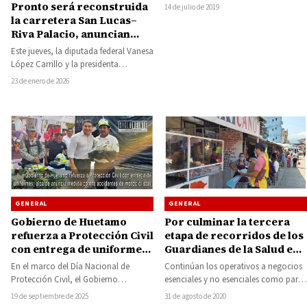
Conejo, dio inicio a la…
Pronto será reconstruida
14 de julio de 2019
la carretera San Lucas–
Riva Palacio, anuncian
diputada federal y
Este jueves, la diputada federal Vanesa
alcaldesa de San Lucas
López Carrillo y la presidenta
municipal de San Lucas, Aralia
23 de enero de 2026
Saucedo Flores,…
GENERAL
GENERAL
Gobierno de Huetamo
Por culminar la tercera
refuerza a Protección Civil
etapa de recorridos de los
con entrega de uniformes;
Guardianes de la Salud en
alcalde anuncia medida
Huetamo
En el marco del Día Nacional de
Continúan los operativos a negocios
contra accidentes de
Protección Civil, el Gobierno
esenciales y no esenciales como parte
motociclistas
Municipal de Huetamo entregó este
de la estrategia de la Secretaría de…
19 de septiembre de 2025
31 de agosto de 2020
viernes 10…