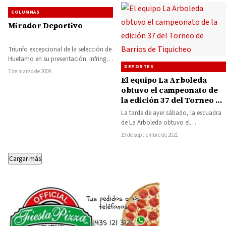
COLUMNAS
Mirador Deportivo
Triunfo excepcional de la selección de
Huetamo en su presentación. Infringen
DEPORTES
el reglamento en la Liga Municipal
7 de marzo de 2009
de…
El equipo La Arboleda
obtuvo el campeonato de
la edición 37 del Torneo de
Barrios de Tiquicheo
La tarde de ayer sábado, la escuadra
de La Arboleda obtuvo el
campeonato en la edición 37 del…
19 de septiembre de 2021
Cargar más