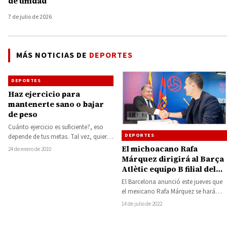
de unidad
7 de julio de 2026
MÁS NOTICIAS DE
DEPORTES
DEPORTES
Haz ejercicio para
mantenerte sano o bajar
de peso
Cuánto ejercicio es suficiente?, eso
DEPORTES
depende de tus metas. Tal vez, quieras
hacer ejercicio sólo para mantenerte
El michoacano Rafa
24 de enero de 2010
sano,…
Márquez dirigirá al Barça
Atlètic equipo B filial del
Barcelona
El Barcelona anunció este jueves que
el mexicano Rafa Márquez se hará
cargo del equipo filial con un…
14 de julio de 2022