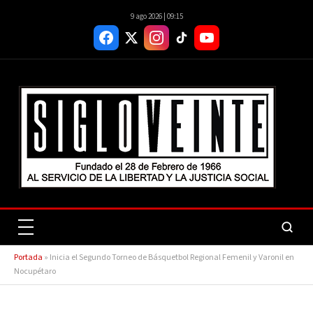
9 ago 2026 | 09:15
Portada
»
Inicia el Segundo Torneo de Básquetbol Regional Femenil y Varonil en
Nocupétaro