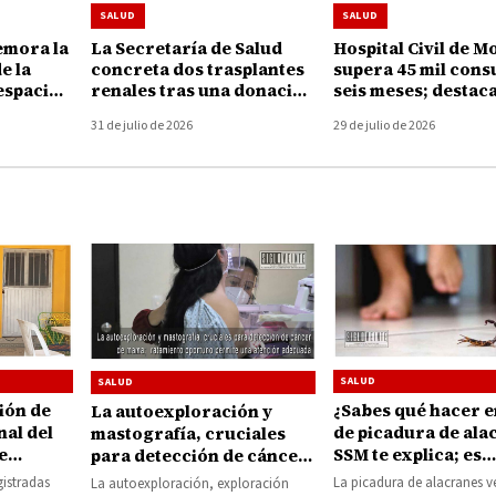
SALUD
SALUD
mora la
La Secretaría de Salud
Hospital Civil de M
e la
concreta dos trasplantes
supera 45 mil cons
espacios
renales tras una donación
seis meses; destaca
dres
de órganos en Morelia
Ibarra legado de 1
31 de julio de 2026
29 de julio de 2026
de servicio
SALUD
SALUD
ción de
¿Sabes qué hacer e
La autoexploración y
al del
de picadura de alac
mastografía, cruciales
e
SSM te explica; es
para detección de cáncer
 campaña
importante solicit
de mama; tratamiento
gistradas
La picadura de alacranes 
La autoexploración, exploración