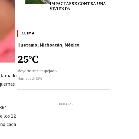
IMPACTARSE CONTRA UNA
VIVIENDA
CLIMA
Huetamo, Michoacán, México
25°C
Mayormente despejado
 llamado
Humedad: 92%
squemas
PUBLICIDAD
 364
e los 12
indicada