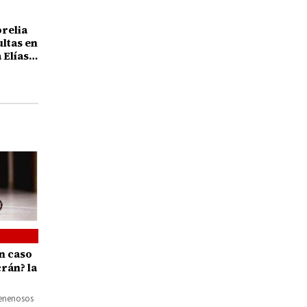
orelia
ultas en
 Elías
25 años
n caso
rán? la
ar
venenosos