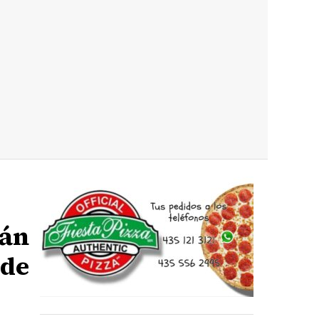
cán
sde