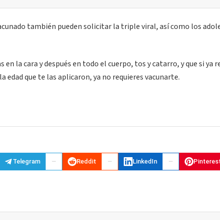
cunado también pueden solicitar la triple viral, así como los ado
n la cara y después en todo el cuerpo, tos y catarro, y que si ya r
a edad que te las aplicaron, ya no requieres vacunarte.
Telegram
Reddit
LinkedIn
Pinteres