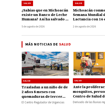
SALUD
SALUD
¿Sabías que en Michoacán
Michoacán conme
existe un Banco de Leche
Semana Mundial d
Humana? Así ha salvado y
Lactancia con 16 
fortalecido la vida de 195
para apoyar a ma
5 de agosto de 2026
2 de agosto de 2026
bebés
MÁS NOTICIAS DE
SALUD
SALUD
SALUD
Ante la prolifera
Trasladan a un niño de de
mosquitos, person
2 años 8 meses con
Centro de Salud d
quemaduras de tercer
Huetamo realiza
grado de Maravatío al
Derivado de las lluvias re
El Centro Regulador de Urgencias