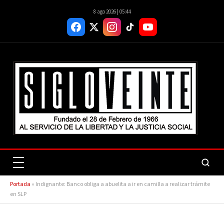
8 ago 2026 | 05:44
Portada
»
Indignante: Banco obliga a abuelita a ir en camilla a realizar trámite
en SLP