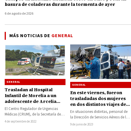
basura de coladeras durante la tormenta de ayer
6 de agosto de 2026
MÁS NOTICIAS DE
GENERAL
GENERAL
GENERAL
Trasladan al Hospital
En este viernes, fueron
Infantil de Morelia a un
trasladadas dos mujeres
adolescente de Arcelia
en dos distintos viajes de
que tuvo fuerte lesión en la
El Centro Regulador de Urgencias
Huetamo a Morelia
En situaciones distintas, personal de
cabeza al caerse de una
Médicas (CRUM), de la Secretaría de
la Dirección de Servicios Aéreos de la
moto
Salud de Michoacán (SSM), llevó a
4 de septiembre de 2022
Secretaría de Seguridad Pública (SSP),
9 de junio de 2023
cabo…
realizó…