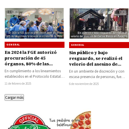
GENERAL
GENERAL
En 2024 la FGE autorizó
Sin público y bajo
procuración de 45
resguardo, se realizó el
órganos, 80% de las
velorio del asesino de
víctimas fallecieron en
Carlos Manzo en Paracho
En cumplimiento a los lineamientos
En un ambiente de discreción y con
accidentes de moto
establecidos en el Protocolo Estatal
escasa presencia de personas, fue
de Donación de Órganos y Tejidos
velado en Paracho el cuerpo de…
11 de febrero de 2025
6 de noviembre de 2025
con Fines…
Cargar más