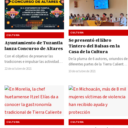
CULTURA
CULTURA
Se presentó el libro
Ayuntamiento de Tuzantla
Tintero del Balsas en la
lanza Concurso de Altares
Casa de la Cultura
Con el objetivo de preservar las
De la pluma de 6 autores, oriundos de
tradiciones e impulsar las actividades
diferentes partes de la Tierra Caliente,
en familia, el Ayuntamiento de
22 de octubre de 2021
surge Tintero del Balsas,…
10 de octubre de 2021
Tuzantla lanzó…
CULTURA
CULTURA