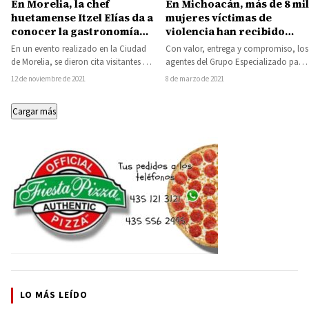
En Morelia, la chef
En Michoacán, más de 8 mil
huetamense Itzel Elías da a
mujeres víctimas de
conocer la gastronomía
violencia han recibido
tradicional de Tierra
ayuda y protección
En un evento realizado en la Ciudad
Con valor, entrega y compromiso, los
Caliente
de Morelia, se dieron cita visitantes de
agentes del Grupo Especializado para
diferentes países y entre…
la Prevención y Atención de la
12 de noviembre de 2021
8 de marzo de 2021
Violencia…
Cargar más
LO MÁS LEÍDO