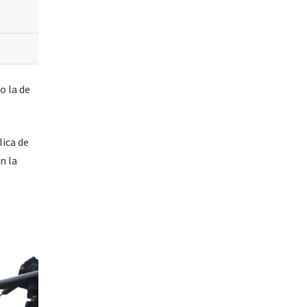
o la de
lica de
n la