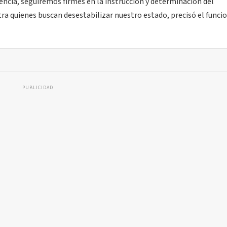
encia, seguiremos firmes en la instrucción y determinación del
ra quienes buscan desestabilizar nuestro estado, precisó el funci
PUBLICIDAD