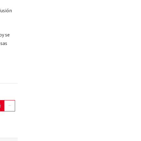
fusión
oy se
esas
t