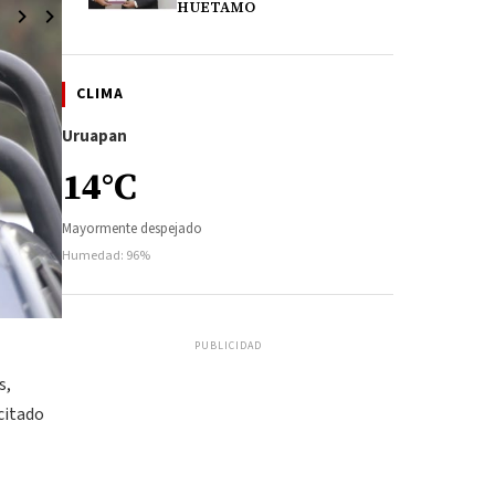
HUETAMO
CLIMA
Uruapan
14°C
Mayormente despejado
Humedad: 96%
PUBLICIDAD
s,
citado