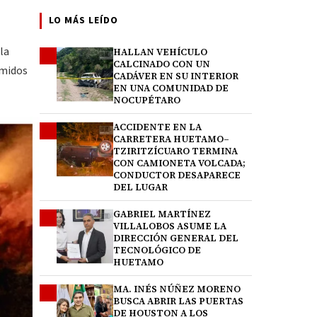
LO MÁS LEÍDO
la
HALLAN VEHÍCULO
1
CALCINADO CON UN
umidos
CADÁVER EN SU INTERIOR
EN UNA COMUNIDAD DE
NOCUPÉTARO
ACCIDENTE EN LA
2
CARRETERA HUETAMO–
TZIRITZÍCUARO TERMINA
CON CAMIONETA VOLCADA;
CONDUCTOR DESAPARECE
DEL LUGAR
GABRIEL MARTÍNEZ
3
VILLALOBOS ASUME LA
DIRECCIÓN GENERAL DEL
TECNOLÓGICO DE
HUETAMO
MA. INÉS NÚÑEZ MORENO
4
BUSCA ABRIR LAS PUERTAS
DE HOUSTON A LOS