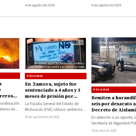
or
mariguana
cuatrimoto
4 de agosto de 2026
4 de agosto de 2026
ugar
POLICIACA
a
En Zamora, sujeto fue
e
sentenciado a 4 años y 3
POLICIACA
ureros
meses de prisión por
Remiten a barandil
Huetamo
exhibir a su expareja en
seis por desacato a
oordinación
La Fiscalía General del Estado de
redes
mberos de
Decreto de Aislam
Michoacán (FGE) obtuvo sentencia
menos 7
condenatoria de 4 años y 3 meses
Obligatorio
28 de septiembre de 2025
En atención a un reporte, l
de…
Secretaría de Seguridad Pú
(SSP), remitió a Barandilla 
25 de abril de 2020
personas por…