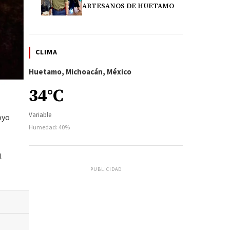
ARTESANOS DE HUETAMO
CLIMA
Huetamo, Michoacán, México
34°C
Variable
oyo
Humedad: 40%
l
PUBLICIDAD