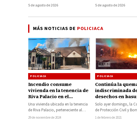
en el Lago de Pátzcuaro
volcada; conduct
5 de agosto de 2026
5 de agosto de 2026
desaparece del l
MÁS NOTICIAS DE
POLICIACA
POLICIACA
POLICIACA
Incendio consume
Continúa la quem
vivienda en la tenencia de
indiscriminada d
Riva Palacio en el
desechos en bas
municipio de San Lucas
clandestinos de 
Una vivienda ubicada en la tenencia
Solo ayer domingo, la C
de Riva Palacio, perteneciente al
de Protección Civil y Bo
municipio de San Lucas, fue
Huetamo, sofocaron al 
29 de noviembre de 2024
1 de febrero de 2021
consumida por…
incendios por…