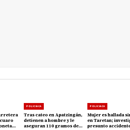
POLICIACA
POLICIACA
arretera
Tras cateo en Apatzingán,
Mujer es hallada si
ícuaro
detienen a hombre y le
en Taretan; invest
oneta
aseguran 110 gramos de
presunto accident