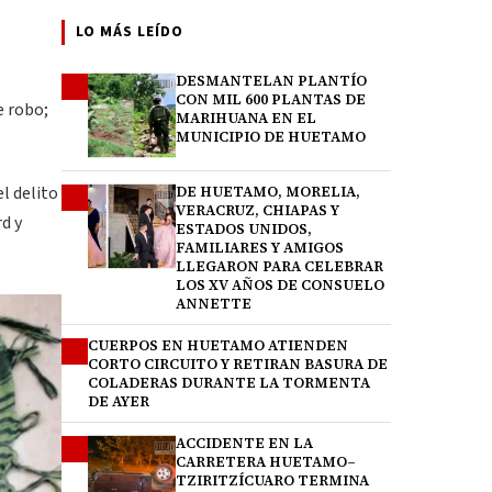
LO MÁS LEÍDO
DESMANTELAN PLANTÍO
1
CON MIL 600 PLANTAS DE
e robo;
MARIHUANA EN EL
MUNICIPIO DE HUETAMO
l delito
DE HUETAMO, MORELIA,
2
VERACRUZ, CHIAPAS Y
d y
ESTADOS UNIDOS,
FAMILIARES Y AMIGOS
LLEGARON PARA CELEBRAR
LOS XV AÑOS DE CONSUELO
ANNETTE
CUERPOS EN HUETAMO ATIENDEN
3
CORTO CIRCUITO Y RETIRAN BASURA DE
COLADERAS DURANTE LA TORMENTA
DE AYER
ACCIDENTE EN LA
4
CARRETERA HUETAMO–
TZIRITZÍCUARO TERMINA