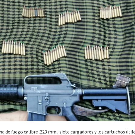
ma de fuego calibre .223 mm., siete cargadores y los cartuchos útile