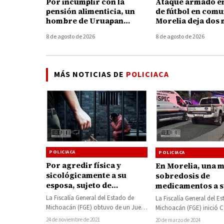
Por incumplir con la
Ataque armado e
pensión alimenticia, un
de fútbol en com
hombre de Uruapan
Morelia deja dos
deberá pagar más de 334
y un herido
8 de agosto de 2026
8 de agosto de 2026
mil pesos y pasará 1 año y
9 meses en prisión
MÁS NOTICIAS DE
POLICIACA
POLICIACA
POLICIACA
Por agredir física y
En Morelia, una 
sicológicamente a su
sobredosis de
esposa, sujeto de
medicamentos a s
Huetamo va a la cárcel
de 8 y 9 años, un
La Fiscalía General del Estado de
La Fiscalía General del E
Michoacán (FGE) obtuvo de un Juez
Michoacán (FGE) inició C
de Control vinculación a proceso
Investigación con relaci
24 de noviembre de 2021
20 de marzo de 2024