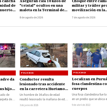
n cancha
Aseguran casi 10 kilos de
Choque entre cam
unidad de
"cristal" ocultos en una
militar y tráiler p
 muertos
maleta en la Terminal de
movilización en la
Autobuses de Morelia
autopista Uruapan
8 de agosto de 2026
7 de agosto de 2026
Taretan
POLICIACA
POLICIACA
Localizan en Puru
madre da
Conductor resulta
fosa clandestina c
lesionado tras accidente
cuerpos
us hijos
en la carretera Huetamo-
o muere
San Lucas
Una fosa clandestina fue l
stado de
Un hombre de 34 años de edad
en un predio que se ubica e
arpeta de
resultó lesionado la mañana de este
cercanías de la comunida
ón al hecho
miércoles luego de sufrir un…
9 de abril de 2022
3 de junio de 2026