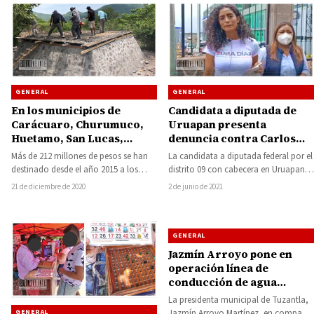
GENERAL
GENERAL
En los municipios de
Candidata a diputada de
Carácuaro, Churumuco,
Uruapan presenta
Huetamo, San Lucas,
denuncia contra Carlos
Tiquicheo y Tzitzio el
Manzo abanderado de
Más de 212 millones de pesos se han
La candidata a diputada federal por el
gobierno estatal ha
Morena
destinado desde el año 2015 a los
distrito 09 con cabecera en Uruapan,
invertido más de 212 mdp
municipios de Carácuaro,…
Edna Díaz Acevedo, presentó
21 de diciembre de 2020
2 de junio de 2021
en proyectos hidráulicos
denuncia…
GENERAL
Jazmín Arroyo pone en
operación línea de
conducción de agua
potable
La presidenta municipal de Tuzantla,
Jazmín Arroyo Martínez, en compañía
GENERAL