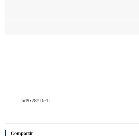
[ad#728×15-1]
Compartir