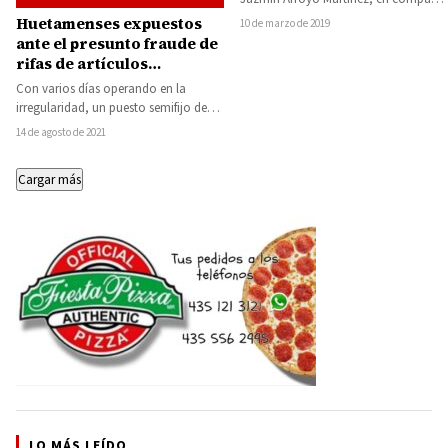
de su equipo de gobierno, de la
Huetamenses expuestos
10 de marzo de 2019
encargada…
ante el presunto fraude de
rifas de artículos
electrodomésticos
Con varios días operando en la
irregularidad, un puesto semifijo de
rifas, que se ha ubicado en
14 de agosto de 2021
diferentes…
Cargar más
LO MÁS LEÍDO