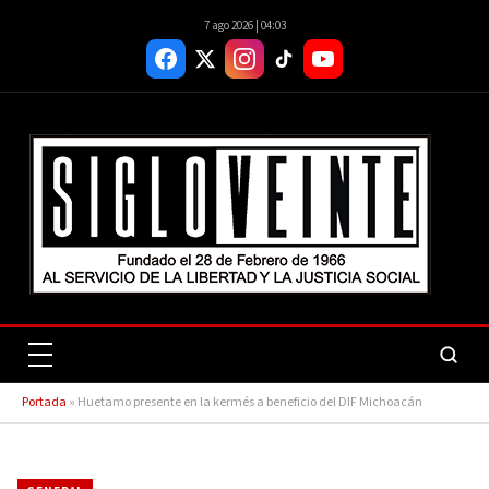
7 ago 2026 | 04:03
Portada
»
Huetamo presente en la kermés a beneficio del DIF Michoacán