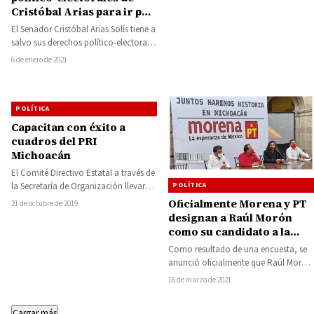
Cristóbal Arias para ir por
la gubernatura
El Senador Cristóbal Arias Solís tiene a
salvo sus derechos político-electorales
para contender por la candidatura de
6 de enero de 2021
cualquier…
POLÍTICA
Capacitan con éxito a
cuadros del PRI
Michoacán
El Comité Directivo Estatal a través de
POLÍTICA
la Secretaría de Organización llevaron
a cabo la primer Jornada de…
Oficialmente Morena y PT
21 de octubre de 2019
designan a Raúl Morón
como su candidato a la
gubernatura de
Como resultado de una encuesta, se
Michoacán
anunció oficialmente que Raúl Morón
Orozco, será el candidato de Morena
16 de marzo de 2021
y…
Cargar más