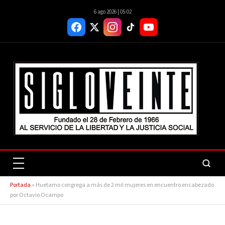
6 ago 2026 | 05:02
Portada
»
Huetamo congrega a más de 2 mil mujeres en encuentro encabezado
por Octavio Ocampo