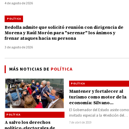
4 de agosto de 2026
POLÍTICA
Bedolla admite que solicitó reunión con dirigencia de
Morena y Raúl Morón para "serenar" los ánimos y
frenar ataques hacia su persona
3 de agosto de 2026
MÁS NOTICIAS DE
POLÍTICA
POLÍTICA
Mantener y fortalecer al
turismo como motor de la
economía: Silvano
Aureoles
El Gobernador del Estado asiste como
POLÍTICA
invitado especial a la 44 edición del
Tianguis Turístico de México 2019,…
A salvo los derechos
7 de abril de 2019
político-electorales de