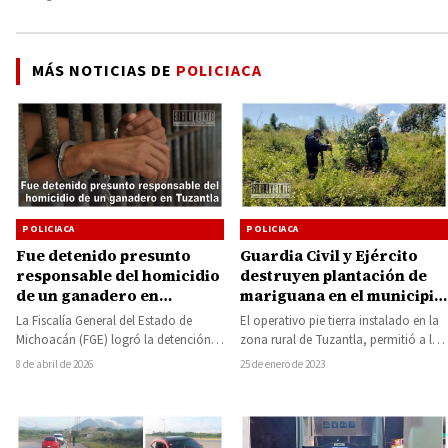
MÁS NOTICIAS DE
POLICIACA
POLICIACA
POLICIACA
Guardia Civil y Ejército
Fue detenido presunto
destruyen plantación de
responsable del homicidio
mariguana en el municipio
de un ganadero en
de Tuzantla
Tuzantla
El operativo pie tierra instalado en la
La Fiscalía General del Estado de
zona rural de Tuzantla, permitió a las
Michoacán (FGE) logró la detención
autoridades locales y federales,…
de Sergio “N”, presunto responsable
25 de enero de 2023
8 de abril de 2026
del homicidio…