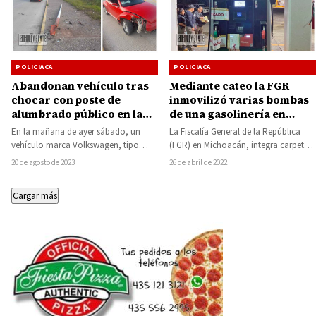
POLICIACA
POLICIACA
Mediante cateo la FGR
Abandonan vehículo tras
inmovilizó varias bombas
chocar con poste de
de una gasolinería en
alumbrado público en la
Uruapan
carretera Zitácuaro-
La Fiscalía General de la República
En la mañana de ayer sábado, un
Huetamo
(FGR) en Michoacán, integra carpeta
vehículo marca Volkswagen, tipo
de investigación contra quien o
sedán, de la línea Beatle y color…
26 de abril de 2022
20 de agosto de 2023
quienes resulten…
Cargar más