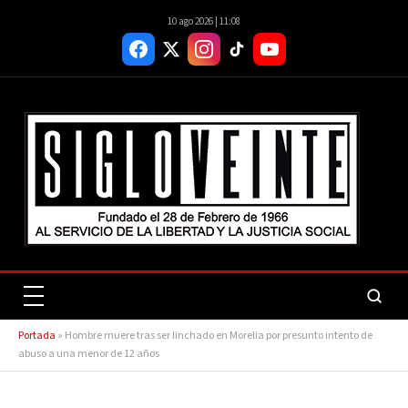
10 ago 2026 | 11:08
Portada
»
Hombre muere tras ser linchado en Morelia por presunto intento de
abuso a una menor de 12 años