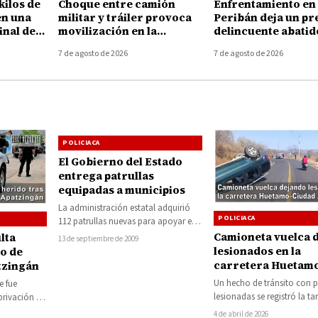
kilos de
Choque entre camión
Enfrentamiento en
en una
militar y tráiler provoca
Peribán deja un pr
inal de
movilización en la
delincuente abatid
elia
autopista Uruapan-
armamento asegu
7 de agosto de 2026
7 de agosto de 2026
Taretan
POLICIACA
El Gobierno del Estado
entrega patrullas
equipadas a municipios
La administración estatal adquirió
POLICIACA
112 patrullas nuevas para apoyar el
trabajo de los Policías Municipales,
Camioneta vuelca 
lta
13 de septiembre de 2009
con una inversión…
lesionados en la
to de
carretera Huetam
tzingán
Ciudad Altamirano
Un hecho de tránsito con 
e fue
lesionadas se registró la ta
privación de
viernes 3 de abril sobre la
4 de abril de 2026