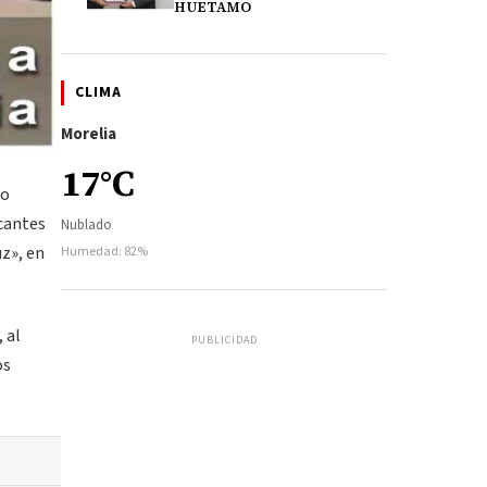
HUETAMO
CLIMA
Morelia
17°C
io
acantes
Nublado
uz», en
Humedad: 82%
 al
PUBLICIDAD
os