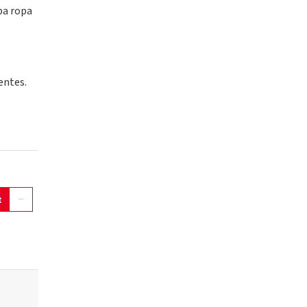
ba ropa
entes.
t