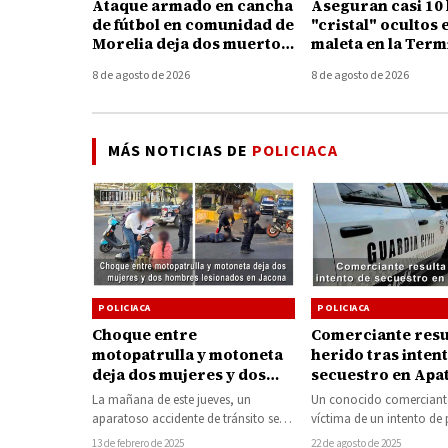
Ataque armado en cancha
Aseguran casi 10 
de fútbol en comunidad de
"cristal" ocultos 
Morelia deja dos muertos
maleta en la Term
y un herido
Autobuses de Mor
8 de agosto de 2026
8 de agosto de 2026
MÁS NOTICIAS DE
POLICIACA
POLICIACA
POLICIACA
Comerciante resu
Choque entre
herido tras inten
motopatrulla y motoneta
secuestro en Apa
deja dos mujeres y dos
hombres lesionados en
Un conocido comerciant
La mañana de este jueves, un
Jacona
víctima de un intento de 
aparatoso accidente de tránsito se
la libertad en la colonia
registró en la calle Morelos, de la…
22 de agosto de 2025
13 de febrero de 2025