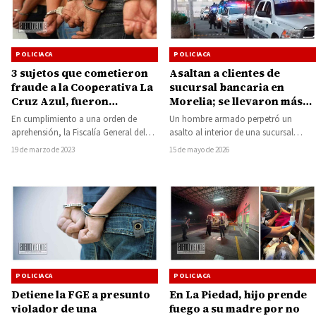
POLICIACA
POLICIACA
3 sujetos que cometieron
Asaltan a clientes de
fraude a la Cooperativa La
sucursal bancaria en
Cruz Azul, fueron
Morelia; se llevaron más
atrapados en Huetamo
de 1.8 millones de pesos
En cumplimiento a una orden de
Un hombre armado perpetró un
aprehensión, la Fiscalía General del
asalto al interior de una sucursal
Estado de Michoacán (FGE) detuvo a
bancaria ubicada en la colonia Elías
19 de marzo de 2023
15 de mayo de 2026
tres…
Pérez…
POLICIACA
POLICIACA
Detiene la FGE a presunto
En La Piedad, hijo prende
violador de una
fuego a su madre por no