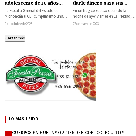
adolescente de 16 años
darle dinero para sus
cometido en Tzitzio
vicios
La Fiscalía General del Estado de
En un trágico suceso ocurrido la
Michoacán (FGE) cumplimentó una
noche de ayer viernes en La Piedad,
orden de aprehensión en contra de
una mujer de 55 años,…
9 de octubre de 2023
27 de mayo de 2023
Eulogio “N”,…
Cargar más
LO MÁS LEÍDO
CUERPOS EN HUETAMO ATIENDEN CORTO CIRCUITO Y
1