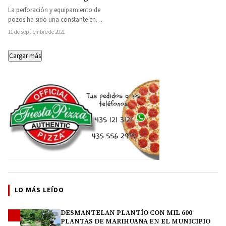
de Huetamo y Tacámbaro
La perforación y equipamiento de
pozos ha sido una constante en
Huetamo, lo mismo que los Sistemas
11 de septiembre de 2021
de…
Cargar más
LO MÁS LEÍDO
DESMANTELAN PLANTÍO CON MIL 600
1
PLANTAS DE MARIHUANA EN EL MUNICIPIO