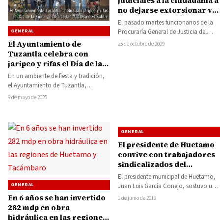
judiciales a la ciudadanía a
no dejarse extorsionar vía
teléfonos celulares
El pasado martes funcionarios de la
GENERAL
Procuraría General de Justicia del
Estado, impartieron en la Casa de
El Ayuntamiento de
25 de octubre de 2009
Cultura…
Tuzantla celebra con
jaripeo y rifas el Día de la
Niñez y el Día de las
En un ambiente de fiesta y tradición,
Madres en El Salitre
el Ayuntamiento de Tuzantla,
encabezado por el presidente
9 de mayo de 2025
municipal Fernando Ocampo…
GENERAL
El presidente de Huetamo
convive con trabajadores
sindicalizados del
ayuntamiento
El presidente municipal de Huetamo,
GENERAL
Juan Luis García Conejo, sostuvo un
primer encuentro de convivencia con
En 6 años se han invertido
1 de junio de 2019
trabajadores de…
282 mdp en obra
hidráulica en las regiones