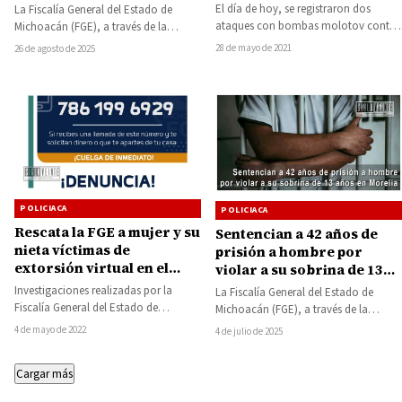
maltrato animal contra
El día de hoy, se registraron dos
La Fiscalía General del Estado de
más de 100 especies
ataques con bombas molotov contra
Michoacán (FGE), a través de la
patrullas de la Policía Michoacán,
Fiscalía Especializada en Combate a
28 de mayo de 2021
26 de agosto de 2025
que…
Delitos…
POLICIACA
POLICIACA
Rescata la FGE a mujer y su
Sentencian a 42 años de
nieta víctimas de
prisión a hombre por
extorsión virtual en el
violar a su sobrina de 13
municipio de Juárez
años en Morelia
Investigaciones realizadas por la
La Fiscalía General del Estado de
Fiscalía General del Estado de
Michoacán (FGE), a través de la
Michoacán (FGE), permitieron
Fiscalía Especializada en Atención de
4 de mayo de 2022
4 de julio de 2025
localizar ilesas a una mujer de…
Delitos…
Cargar más