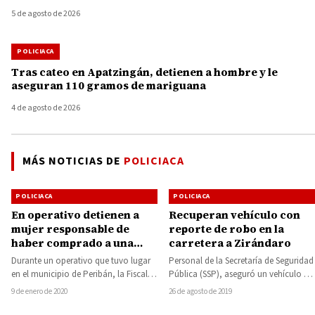
5 de agosto de 2026
POLICIACA
Tras cateo en Apatzingán, detienen a hombre y le
aseguran 110 gramos de mariguana
4 de agosto de 2026
MÁS NOTICIAS DE
POLICIACA
POLICIACA
POLICIACA
En operativo detienen a
Recuperan vehículo con
mujer responsable de
reporte de robo en la
haber comprado a una
carretera a Zirándaro
bebé de 4 días de nacida
Durante un operativo que tuvo lugar
Personal de la Secretaría de Seguridad
en el municipio de Peribán, la Fiscalía
Pública (SSP), aseguró un vehículo a
General del Estado de Michoacán…
través de las cámaras de video-
9 de enero de 2020
26 de agosto de 2019
vigilancia,…