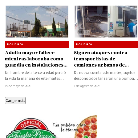
POLICIACA
POLICIACA
Adulto mayor fallece
Siguen ataques contra
mientras laboraba como
transportistas de
guardia en instalaciones
camiones urbanos de
de la CFE en Morelia
Uruapan, lanzan bomba
Un hombre de la tercera edad perdió
De nueva cuenta este martes, sujetos
molotov
la vida la mañana de este martes
desconocidos lanzaron una bomba
mientras desempeñaba sus
molotov al interior de un camión del
19 de mayo de 2026
1 de agosto de 2023
funciones…
servicio…
Cargar más