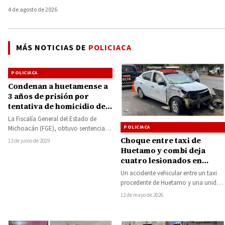
4 de agosto de 2026
MÁS NOTICIAS DE
POLICIACA
POLICIACA
Condenan a huetamense a
3 años de prisión por
tentativa de homicidio de
una mujer
La Fiscalía General del Estado de
POLICIACA
Michoacán (FGE), obtuvo sentencia
condenatoria de 3 años de prisión en
Choque entre taxi de
13 de junio de 2019
contra…
Huetamo y combi deja
cuatro lesionados en
Calzada La Huerta de
Un accidente vehicular entre un taxi
Morelia
procedente de Huetamo y una unidad
del transporte público de la Ruta…
12 de mayo de 2026