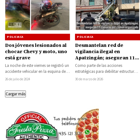
POLICIACA
POLICIACA
Dos jóvenes lesionados al
Desmantelan red de
chocar Chevy y moto, uno
vigilancia ilegal en
está grave
Apatzingán; aseguran 11
cámaras del crimen
La noche de este viernes se registró un
Como parte de las acciones
organizado
accidente vehicular en la esquina de
estratégicas para debilitar estructuras
Av. Revolución Sur con…
delictivas, la Fiscalía General del
26 de julio de 2024
30 de marzo de 2026
Estado de Michoacán (FGE),…
Cargar más