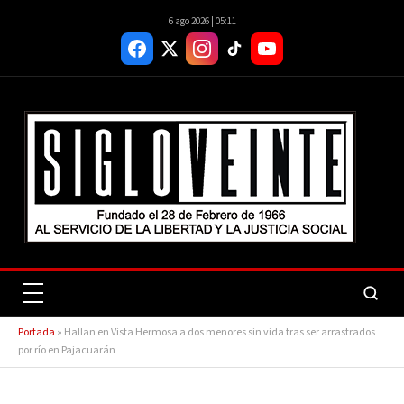
6 ago 2026 | 05:11
Portada
»
Hallan en Vista Hermosa a dos menores sin vida tras ser arrastrados
por río en Pajacuarán