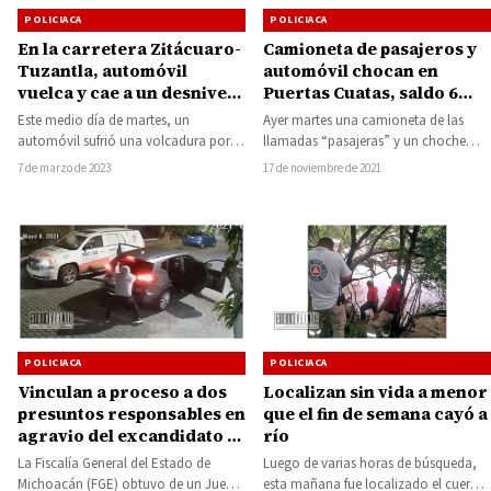
POLICIACA
POLICIACA
Camioneta de pasajeros y
En la carretera Zitácuaro-
automóvil chocan en
Tuzantla, automóvil
Puertas Cuatas, saldo 6
vuelca y cae a un desnivel
lesionados
de 20 metros de
Ayer martes una camioneta de las
Este medio día de martes, un
profundidad
llamadas “pasajeras” y un choche
automóvil sufrió una volcadura por lo
chocaron en la carretera estatal
que cayó a un desnivel de…
17 de noviembre de 2021
7 de marzo de 2023
Huetamo-Churumuco, a…
POLICIACA
POLICIACA
Vinculan a proceso a dos
Localizan sin vida a menor
presuntos responsables en
que el fin de semana cayó a
agravio del excandidato a
río
la alcaldía de Morelia
La Fiscalía General del Estado de
Luego de varias horas de búsqueda,
Memo Valencia
Michoacán (FGE) obtuvo de un Juez
esta mañana fue localizado el cuerpo