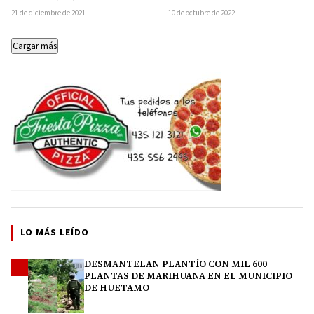
de Control, vinculación a proceso
sin vida del menor que fue…
21 de diciembre de 2021
10 de octubre de 2022
en…
Cargar más
LO MÁS LEÍDO
DESMANTELAN PLANTÍO CON MIL 600
1
PLANTAS DE MARIHUANA EN EL MUNICIPIO
DE HUETAMO