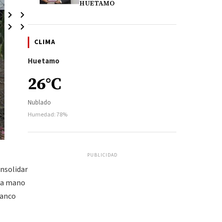
HUETAMO
CLIMA
Huetamo
26°C
Nublado
Humedad: 78%
PUBLICIDAD
onsolidar
 la mano
ranco