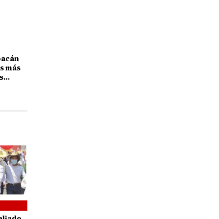
oacán
as más
s
te de la
aliado