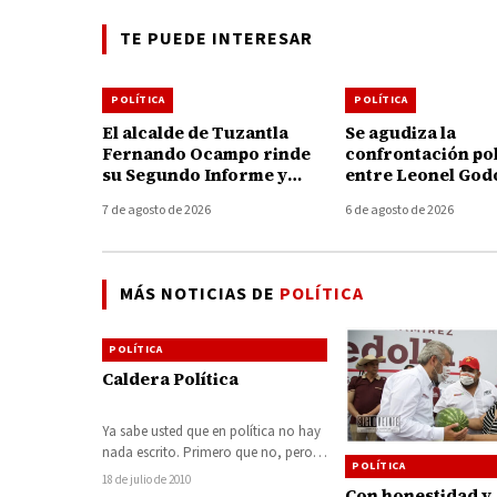
TE PUEDE INTERESAR
POLÍTICA
POLÍTICA
El alcalde de Tuzantla
Se agudiza la
Fernando Ocampo rinde
confrontación pol
su Segundo Informe y
entre Leonel God
destaca avances en
Memo Valencia; 
7 de agosto de 2026
6 de agosto de 2026
caminos, obras, campo y
acusaciones y an
finanzas sanas
acciones legales
MÁS NOTICIAS DE
POLÍTICA
POLÍTICA
Caldera Política
Ya sabe usted que en política no hay
nada escrito. Primero que no, pero
POLÍTICA
ahora dicen que sí…
18 de julio de 2010
Con honestidad y