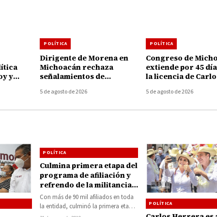
POLÍTICA
POLÍTICA
Dirigente de Morena en
Congreso de Mich
ítica
Michoacán rechaza
extiende por 45 dí
oy y
señalamientos de
la licencia de Carlo
cruzan
alcaldesa de Uruapan y
Torres Piña al fren
5 de agosto de 2026
5 de agosto de 2026
uncian
pide no politizar asesinato
FGE
de Carlos Manzo
POLÍTICA
Culmina primera etapa del
programa de afiliación y
refrendo de la militancia
del PRI Michoacán
Con más de 90 mil afiliados en toda
POLÍTICA
la entidad, culminó la primera etapa
el programa de Afiliación…
Carlos Herrera es 