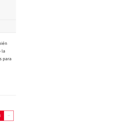
bién
 la
s para
t