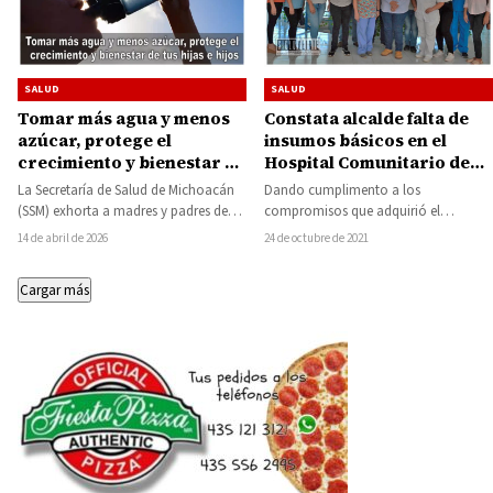
SALUD
SALUD
Constata alcalde falta de
Tomar más agua y menos
insumos básicos en el
azúcar, protege el
Hospital Comunitario de
crecimiento y bienestar de
Carácuaro-Nocupétaro,
tus hijas e hijos
Dando cumplimento a los
La Secretaría de Salud de Michoacán
compromete apoyos
compromisos que adquirió el
(SSM) exhorta a madres y padres de
presidente de Carácuaro, Reynaldo
familia a priorizar la salud…
24 de octubre de 2021
14 de abril de 2026
Gómez Villalobos, llevó a cabo un…
Cargar más