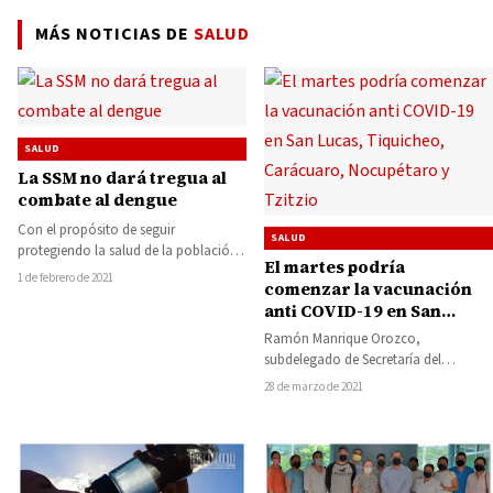
MÁS NOTICIAS DE
SALUD
SALUD
La SSM no dará tregua al
combate al dengue
Con el propósito de seguir
SALUD
protegiendo la salud de la población
El martes podría
contra las enfermedades transmitidas
1 de febrero de 2021
comenzar la vacunación
por vector, la…
anti COVID-19 en San
Lucas, Tiquicheo,
Ramón Manrique Orozco,
Carácuaro, Nocupétaro y
subdelegado de Secretaría del
Tzitzio
Bienestar en Michoacán en la región
28 de marzo de 2021
Huetamo, anunció en entrevista
con…