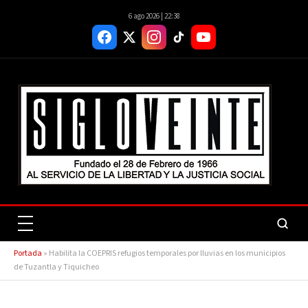
6 ago 2026 | 22:38
Portada
»
Habilita la COEPRIS refugios temporales por lluvias en los municipios
de Tuzantla y Tiquicheo