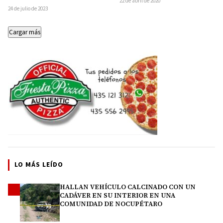
22 de abril de 2020
resultados en el combate a…
la…
24 de julio de 2023
Cargar más
LO MÁS LEÍDO
HALLAN VEHÍCULO CALCINADO CON UN
1
CADÁVER EN SU INTERIOR EN UNA
COMUNIDAD DE NOCUPÉTARO