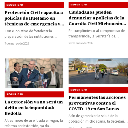
SEGURIDAD
SEGURIDAD
Ciudadanos pueden
Protección Civil capacita a
denunciar a policías de la
policías de Huetamo en
Guardia Civil Michoacán
técnicas de emergencia y
por abuso de autoridad;
primeros auxilios
En cumplimiento al compromiso de
Con el objetivo de fortalecer la
conoce cómo
transparencia, la Secretaría de
preparación de las instituciones
Seguridad Pública (SSP) consolida su
municipales para responder
29 de enero de 2026
7 de marzo de 2025
política de cero tolerancia…
eficazmente ante emergencias como
primeros…
SEGURIDAD
SEGURIDAD
Permanentes las acciones
La extorsión ya no será un
preventivas contra el
delito en la impunidad:
COVID-19 en San Lucas
Bedolla
A fin de garantizar la salud de la
A tres meses de su entrada en vigor, la
población michoacana, la Secretaría
reforma antiextorsión, ya da
de Seguridad Pública (SSP), mantiene