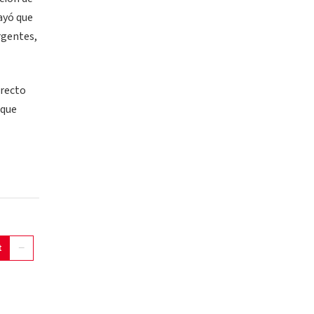
ayó que
rgentes,
irecto
 que
t