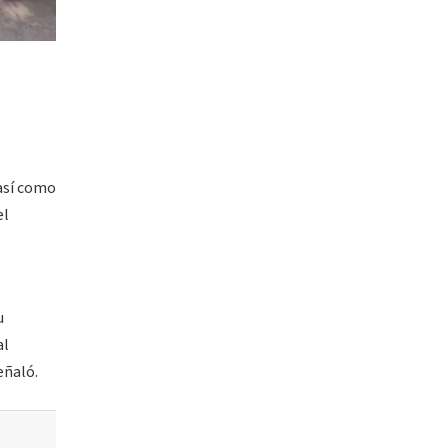
 así como
el
u
al
eñaló.