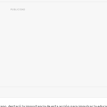
PUBLICIDAD
iano, destacó la importancia de esta acción para impulsar la educa