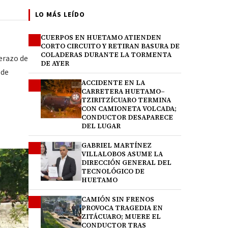
LO MÁS LEÍDO
CUERPOS EN HUETAMO ATIENDEN
1
CORTO CIRCUITO Y RETIRAN BASURA DE
COLADERAS DURANTE LA TORMENTA
erazo de
DE AYER
 de
ACCIDENTE EN LA
2
CARRETERA HUETAMO–
TZIRITZÍCUARO TERMINA
CON CAMIONETA VOLCADA;
CONDUCTOR DESAPARECE
DEL LUGAR
GABRIEL MARTÍNEZ
3
VILLALOBOS ASUME LA
DIRECCIÓN GENERAL DEL
TECNOLÓGICO DE
HUETAMO
CAMIÓN SIN FRENOS
4
PROVOCA TRAGEDIA EN
ZITÁCUARO; MUERE EL
CONDUCTOR TRAS