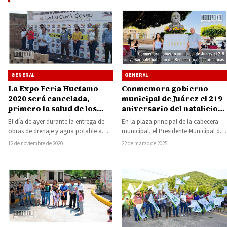
GENERAL
GENERAL
La Expo Feria Huetamo
Conmemora gobierno
2020 será cancelada,
municipal de Juárez el 219
primero la salud de los
aniversario del natalicio
huetamenses: Juan Luis
del Benemérito de las
El día de ayer durante la entrega de
En la plaza principal de la cabecera
García
Américas
obras de drenaje y agua potable a
municipal, el Presidente Municipal de
habitantes de Barrio…
Juárez, Ismael Arriaga Ortiz,
12 de noviembre de 2020
22 de marzo de 2025
encabezó la…