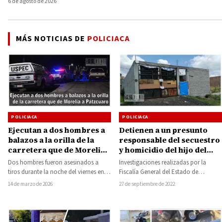
6 de agosto de 2026
MÁS NOTICIAS DE
POLICIACA
POLICIACA
POLICIACA
Detienen a un presunto
Ejecutan a dos hombres a
responsable del secuestro
balazos a la orilla de la
y homicidio del hijo del
carretera que de Morelia a
líder transportista José
Pátzcuaro
Investigaciones realizadas por la
Dos hombres fueron asesinados a
Trinidad Martínez
Fiscalía General del Estado de
tiros durante la noche del viernes en
Pasalagua
Michoacán (FGE), permitieron la
las inmediaciones de la carretera
27 de septiembre de 2022
14 de marzo de 2026
detención de José Alejandro “N”,…
Morelia-Pátzcuaro,…