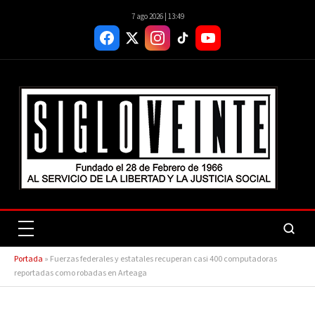
7 ago 2026 | 13:49
Portada
»
Fuerzas federales y estatales recuperan casi 400 computadoras
reportadas como robadas en Arteaga