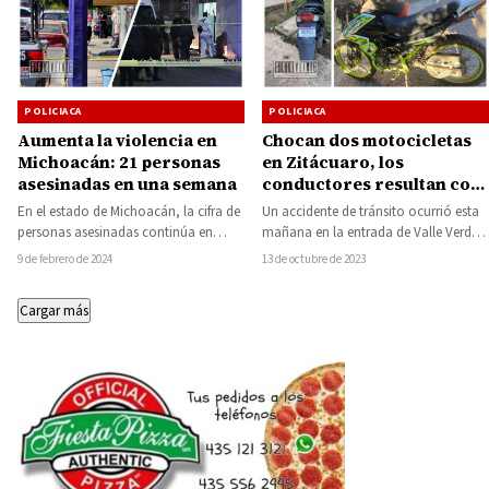
POLICIACA
POLICIACA
Aumenta la violencia en
Chocan dos motocicletas
Michoacán: 21 personas
en Zitácuaro, los
asesinadas en una semana
conductores resultan con
heridas leves
En el estado de Michoacán, la cifra de
Un accidente de tránsito ocurrió esta
personas asesinadas continúa en
mañana en la entrada de Valle Verde
ascenso durante el mes de febrero,…
en la ciudad de Zitácuaro,…
9 de febrero de 2024
13 de octubre de 2023
Cargar más