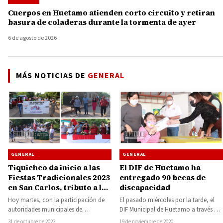
Cuerpos en Huetamo atienden corto circuito y retiran
basura de coladeras durante la tormenta de ayer
6 de agosto de 2026
MÁS NOTICIAS DE
GENERAL
GENERAL
GENERAL
Tiquicheo da inicio a las
El DIF de Huetamo ha
Fiestas Tradicionales 2023
entregado 90 becas de
en San Carlos, tributo a la
discapacidad
historia y tradición
Hoy martes, con la participación de
El pasado miércoles por la tarde, el
autoridades municipales de
DIF Municipal de Huetamo a través de
Tiquicheo, encabezadas por la
su titular Lorena Andrade…
31 de octubre de 2023
19 de noviembre de 2020