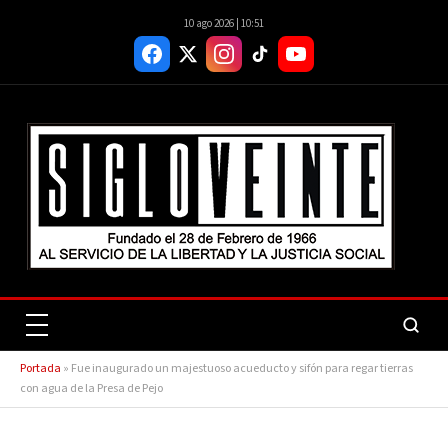
10 ago 2026 | 10:51
Portada
»
Fue inaugurado un majestuoso acueducto y sifón para regar tierras
con agua de la Presa de Pejo