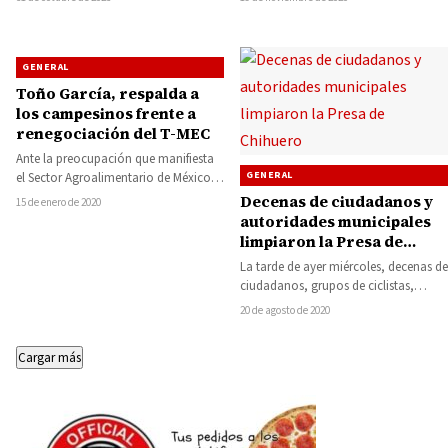
presidenta municipal Catalina Pérez
Negrón…
GENERAL
Toño García, respalda a
los campesinos frente a
renegociación del T-MEC
Ante la preocupación que manifiesta
GENERAL
el Sector Agroalimentario de México,
el Senador de la República, Toño
Decenas de ciudadanos y
15 de enero de 2020
García, respaldó…
autoridades municipales
limpiaron la Presa de
Chihuero
La tarde de ayer miércoles, decenas de
ciudadanos, grupos de ciclistas,
negociaciones locales y autoridades
20 de agosto de 2020
municipales y de…
Cargar más