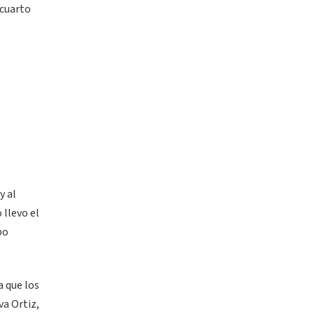
 cuarto
y al
 llevo el
po
a que los
va Ortiz,