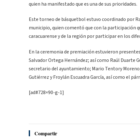
quien ha manifestado que es una de sus prioridades.
Este torneo de básquetbol estuvo coordinado por Raú
municipio, quien comentó que con la participación q
caracuarense y de la región por participar en los d
En la ceremonia de premiación estuvieron presentes 
Salvador Ortega Hernández; así como Raúl Duarte Gu
secretario del ayuntamiento; Mario Tentory Moreno, 
Gutiérrez y Froylán Escuadra García, así como el pá
[ad#728×90-g-1]
Compartir