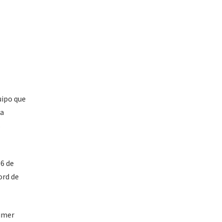
uipo que
la
s
 6 de
ord de
rimer