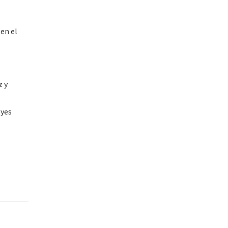
en el
z y
eyes