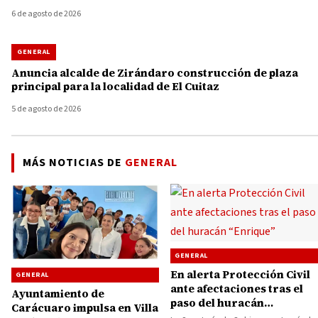
6 de agosto de 2026
GENERAL
Anuncia alcalde de Zirándaro construcción de plaza
principal para la localidad de El Cuitaz
5 de agosto de 2026
MÁS NOTICIAS DE
GENERAL
GENERAL
En alerta Protección Civil
GENERAL
ante afectaciones tras el
Ayuntamiento de
paso del huracán
Carácuaro impulsa en Villa
“Enrique”