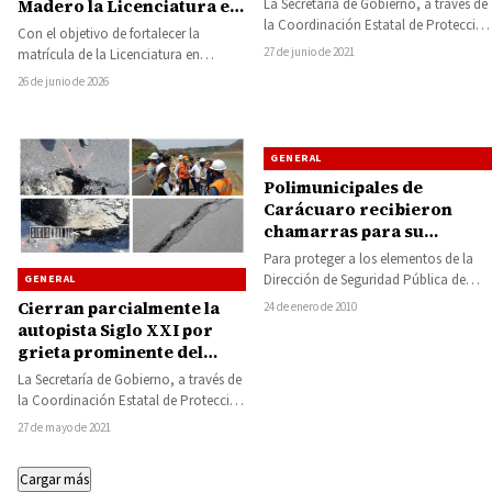
La Secretaría de Gobierno, a través de
Madero la Licenciatura en
la Coordinación Estatal de Protección
Medicina Integral y Salud
Con el objetivo de fortalecer la
Civil mantiene un operativo con
Comunitaria
27 de junio de 2021
matrícula de la Licenciatura en
instancias…
Medicina Integral y Salud
26 de junio de 2026
Comunitaria, el Ayuntamiento…
GENERAL
Polimunicipales de
Carácuaro recibieron
chamarras para su
protección del frío
Para proteger a los elementos de la
Dirección de Seguridad Pública de
GENERAL
Carácuaro, de las altas temperaturas
Cierran parcialmente la
24 de enero de 2010
que…
autopista Siglo XXI por
grieta prominente del
tramo de Santa Casilda al
La Secretaría de Gobierno, a través de
entronque de Cuatro
la Coordinación Estatal de Protección
Caminos
Civil informan el cierre de la…
27 de mayo de 2021
Cargar más