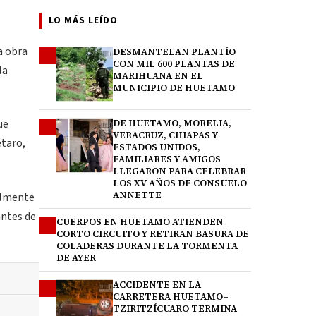
LO MÁS LEÍDO
a obra
DESMANTELAN PLANTÍO
1
CON MIL 600 PLANTAS DE
la
MARIHUANA EN EL
MUNICIPIO DE HUETAMO
ue
DE HUETAMO, MORELIA,
2
VERACRUZ, CHIAPAS Y
étaro,
ESTADOS UNIDOS,
FAMILIARES Y AMIGOS
LLEGARON PARA CELEBRAR
LOS XV AÑOS DE CONSUELO
ANNETTE
ialmente
antes de
CUERPOS EN HUETAMO ATIENDEN
3
CORTO CIRCUITO Y RETIRAN BASURA DE
COLADERAS DURANTE LA TORMENTA
DE AYER
ACCIDENTE EN LA
4
CARRETERA HUETAMO–
TZIRITZÍCUARO TERMINA