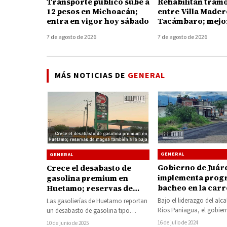
Transporte público sube a
Rehabilitan tramo
12 pesos en Michoacán;
entre Villa Mader
entra en vigor hoy sábado
Tacámbaro; mejor
conexión con Tie
7 de agosto de 2026
7 de agosto de 2026
Caliente
MÁS NOTICIAS DE
GENERAL
GENERAL
GENERAL
Gobierno de Juár
Crece el desabasto de
implementa prog
gasolina premium en
bacheo en la carr
Huetamo; reservas de
federal 51 en su 
magna también a la baja
Bajo el liderazgo del alc
Las gasolierías de Huetamo reportan
la cabecera munic
Ríos Paniagua, el gobier
un desabasto de gasolina tipo
municipal de Juárez ha i
premium (roja), mientras que las
16 de julio de 2024
10 de junio de 2025