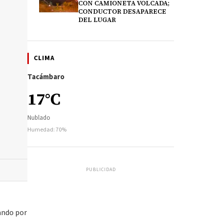
CON CAMIONETA VOLCADA;
CONDUCTOR DESAPARECE
DEL LUGAR
CLIMA
Tacámbaro
17°C
Nublado
Humedad: 70%
PUBLICIDAD
ando por