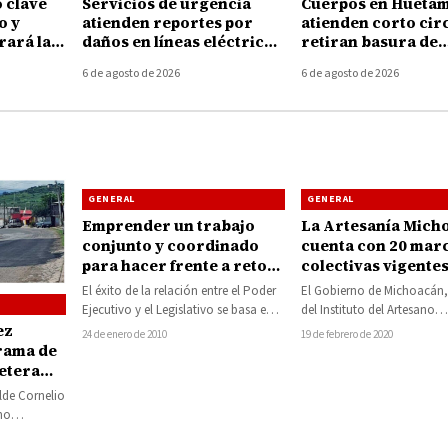
 clave
Servicios de urgencia
Cuerpos en Hueta
o y
atienden reportes por
atienden corto circ
ará la
daños en líneas eléctricas
retiran basura de
rra
tras fuertes vientos en
coladeras durante 
6 de agosto de 2026
6 de agosto de 2026
Huetamo
tormenta de ayer
GENERAL
GENERAL
Emprender un trabajo
La Artesanía Mich
conjunto y coordinado
cuenta con 20 mar
para hacer frente a retos
colectivas vigentes
del Estado: Leonel Godoy
incluyendo el «Oro
El éxito de la relación entre el Poder
El Gobierno de Michoacán, 
y diputados locales
Huetamo»
Ejecutivo y el Legislativo se basa en
del Instituto del Artesano
la comunicación, en…
Michoacano (IAM), así como
ez
24 de enero de 2010
19 de febrero de 2020
artesanos…
rama de
etera
cruce por
alde Cornelio
ipal
no
niciado un