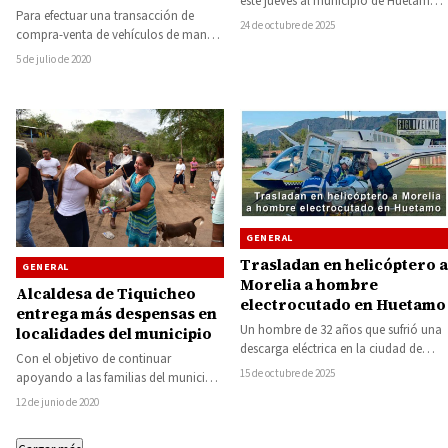
este jueves al municipio de Huetamo
autos: SFA
Para efectuar una transacción de
con diversas acciones enfocadas en…
24 de octubre de 2025
compra-venta de vehículos de manera
correcta, los interesados deberán
5 de julio de 2020
asegurarse de realizar el…
GENERAL
Trasladan en helicóptero a
GENERAL
Morelia a hombre
Alcaldesa de Tiquicheo
electrocutado en Huetamo
entrega más despensas en
Un hombre de 32 años que sufrió una
localidades del municipio
descarga eléctrica en la ciudad de
Con el objetivo de continuar
Huetamo fue trasladado la…
15 de octubre de 2025
apoyando a las familias del municipio
de Tiquicheo en esta contingencia de
12 de junio de 2020
salud…