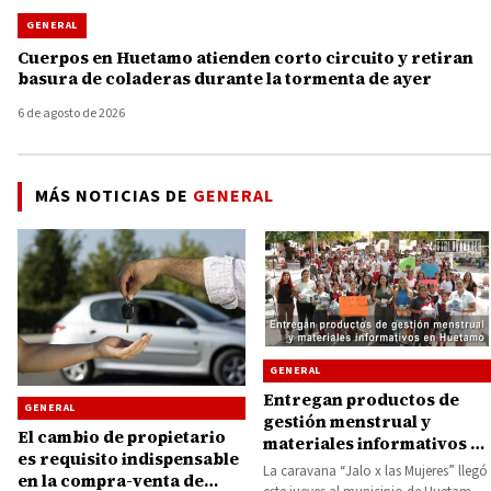
GENERAL
Cuerpos en Huetamo atienden corto circuito y retiran
basura de coladeras durante la tormenta de ayer
6 de agosto de 2026
MÁS NOTICIAS DE
GENERAL
GENERAL
Entregan productos de
GENERAL
gestión menstrual y
El cambio de propietario
materiales informativos en
es requisito indispensable
Huetamo
La caravana “Jalo x las Mujeres” llegó
en la compra-venta de