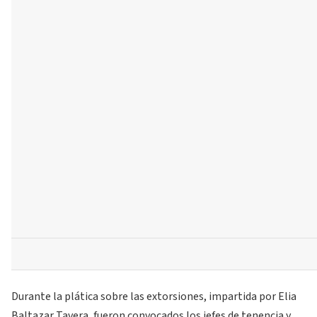
Durante la plática sobre las extorsiones, impartida por Elia
Baltazar Tavera, fueron convocados los jefes de tenencia y