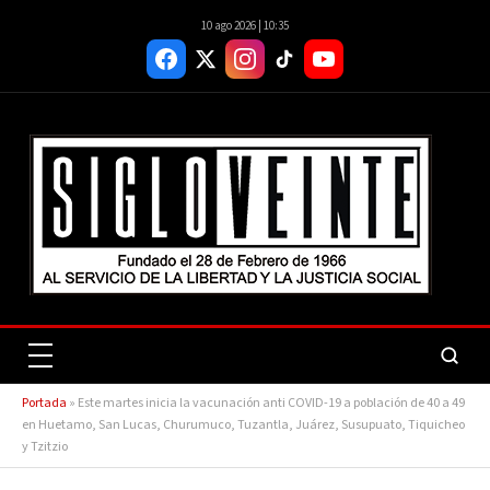
10 ago 2026 | 10:35
Portada
»
Este martes inicia la vacunación anti COVID-19 a población de 40 a 49
en Huetamo, San Lucas, Churumuco, Tuzantla, Juárez, Susupuato, Tiquicheo
y Tzitzio