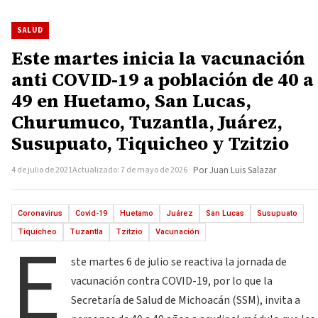
SALUD
Este martes inicia la vacunación
anti COVID-19 a población de 40 a
49 en Huetamo, San Lucas,
Churumuco, Tuzantla, Juárez,
Susupuato, Tiquicheo y Tzitzio
4 de julio de 2021
Actualizado: 7 de mayo de 2026
Por Juan Luis Salazar
Coronavirus
Covid-19
Huetamo
Juárez
San Lucas
Susupuato
E
Tiquicheo
Tuzantla
Tzitzio
Vacunación
ste martes 6 de julio se reactiva la jornada de
vacunación contra COVID-19, por lo que la
Secretaría de Salud de Michoacán (SSM), invita a