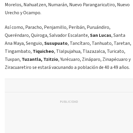
Morelos, Nahuatzen, Numarán, Nuevo Parangaricutiro, Nuevo
Urecho y Ocampo.
Así como, Paracho, Penjamillo, Peribán, Puruándiro,
Queréndaro, Quiroga, Salvador Escalante,
San Lucas
, Santa
Ana Maya, Senguio,
Susupuato
, Tancítaro, Tanhuato, Taretan,
Tingambato,
Tiquicheo
, Tlalpujahua, Tlazazalca, Turicato,
Tuxpan,
Tuzantla, Tzitzio
, Yurécuaro, Zináparo, Zinapécuaro y
Ziracuaretiro se estará vacunando a población de 40 a 49 años.
PUBLICIDAD