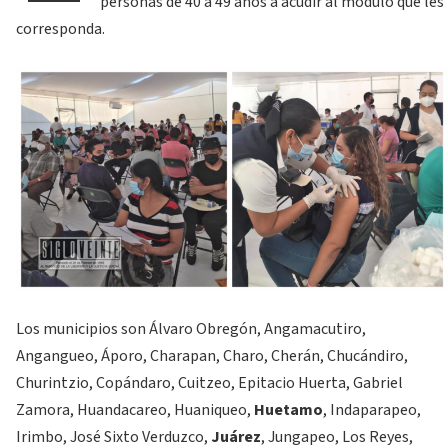
personas de 40 a 49 años a acudir al módulo que les
corresponda.
Los municipios son Álvaro Obregón, Angamacutiro,
Angangueo, Áporo, Charapan, Charo, Cherán, Chucándiro,
Churintzio, Copándaro, Cuitzeo, Epitacio Huerta, Gabriel
Zamora, Huandacareo, Huaniqueo,
Huetamo
, Indaparapeo,
Irimbo, José Sixto Verduzco,
Juárez
, Jungapeo, Los Reyes,