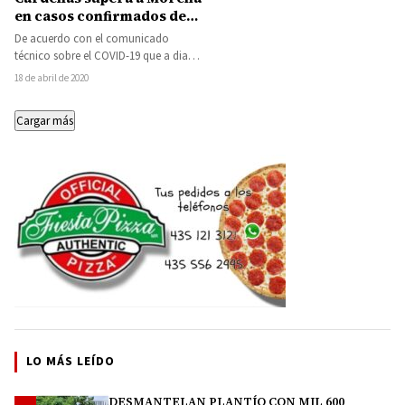
en casos confirmados de
COVID-19
De acuerdo con el comunicado
técnico sobre el COVID-19 que a diario
presenta la Unidad de Inteligencia
18 de abril de 2020
Epidemiológica…
Cargar más
LO MÁS LEÍDO
DESMANTELAN PLANTÍO CON MIL 600