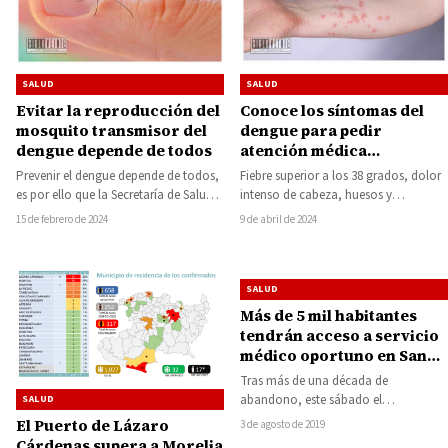
SALUD
SALUD
Evitar la reproducción del
Conoce los síntomas del
mosquito transmisor del
dengue para pedir
dengue depende de todos
atención médica
inmediata, los Centros de
Prevenir el dengue depende de todos,
Fiebre superior a los 38 grados, dolor
salud del estado brindan
es por ello que la Secretaría de Salud
intenso de cabeza, huesos y
tratamiento gratuito
de Michoacán (SSM) invita…
músculos, náuseas, erupciones rojas
15 de febrero de 2024
9 de abril de 2024
en la…
SALUD
Más de 5 mil habitantes
tendrán acceso a servicio
médico oportuno en San
Lucas y Purechucho
Tras más de una década de
abandono, este sábado el
SALUD
Gobernador Silvano Aureoles Conejo,
El Puerto de Lázaro
3 de agosto de 2019
entregó a los habitantes…
Cárdenas supera a Morelia