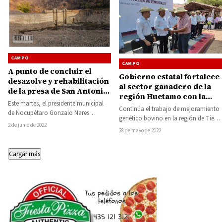
CAMPO
CAMPO
A punto de concluir el
Gobierno estatal fortalece
desazolve y rehabilitación
al sector ganadero de la
de la presa de San Antonio
región Huetamo con la
de Las Huertas: alcalde de
Este martes, el presidente municipal
entrega de 45 sementales
Continúa el trabajo de mejoramiento
Nocupétaro
de Nocupétaro Gonzalo Nares
bovinos
genético bovino en la región de Tierra
Gómez, realizó junto a sus
2 de junio de 2022
Caliente del Balsas, al realizarse la…
28 de mayo de 2022
colaboradores una visita para…
Cargar más