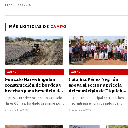
14 de julio de 2026
MÁS NOTICIAS DE
CAMPO
CAMPO
CAMPO
Gonzalo Nares impulsa
Catalina Pérez Negrón
construcción de bordos y
apoya al sector agrícola
brechas para beneficio de
del municipio de Tiquicheo
campesinos y ganaderos
con la entrega subsidiada
El presidente de Nocupétaro Gonzalo
El gobierno municipal de Tiquicheo
del municipio de
de fertilizante
Nares Gómez, ha dado seguimiento a
hizo entrega en días pasados de
Nocupétaro
su compromiso con los sectores
fertilizante a productores agrícolas de
27 de abril de 2023
9 de junio de 2022
campesino y…
las diferentes…