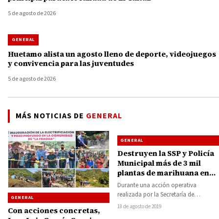
5 de agosto de 2026
GENERAL
Huetamo alista un agosto lleno de deporte, videojuegos
y convivencia para las juventudes
5 de agosto de 2026
MÁS NOTICIAS DE
GENERAL
GENERAL
Destruyen la SSP y Policía
Municipal más de 3 mil
plantas de marihuana en
Tuzantla
Durante una acción operativa
realizada por la Secretaría de
GENERAL
Seguridad Pública (SSP), en conjunto
18 de agosto de 2019
Con acciones concretas,
con la Policía Municipal…