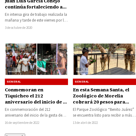
Juan Luis García Conejo
continúa fortaleciendo a
las comunidades más
En intensa gira de trabajo realizada la
apartadas del municipio
mañana y tarde de este viernes por las
comunidades más alejadas…
3 de octubre de 2020
GENERAL
GENERAL
Conmemoran en
En esta Semana Santa, el
Tiquicheo el 212
Zoológico de Morelia
aniversario del inicio de la
cobrará 20 pesos para
Independencia de México
niñas y niños y 30 pesos
En conmemoración del 212
El Parque Zoológico “Benito Juárez”
con el Grito de
para adultos
aniversario del inicio de la gesta de
se encuentra listo para recibir a más
Independencia y Desfile
Independencia de México, el
de 45 mil visitantes que se…
16 de septiembre de 2022
13 de abril de 2022
Cívico
ayuntamiento de Tiquicheo…