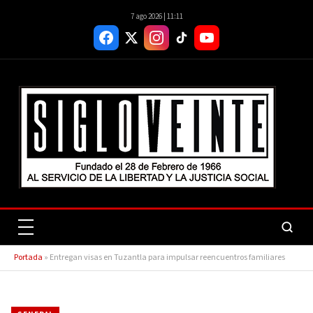
7 ago 2026 | 11:11
Portada
»
Entregan visas en Tuzantla para impulsar reencuentros familiares