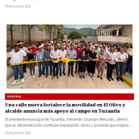
29 de junio de 2026
GENERAL
Una calle nueva fortalece la movilidad en El Olivo y
alcalde anuncia más apoyo al campo en Tuzantla
El presidente municipal de Tuzantla, Fernando Ocampo Mercado, afirmó
que su administración continúa impulsando obras y acciones que mejoran
la…
26 de junio de 2026