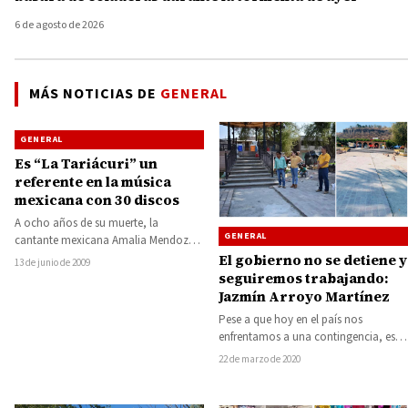
6 de agosto de 2026
MÁS NOTICIAS DE
GENERAL
GENERAL
Es “La Tariácuri” un
referente en la música
mexicana con 30 discos
A ocho años de su muerte, la
GENERAL
cantante mexicana Amalia Mendoza
“La Tariácuri”, una de las más
El gobierno no se detiene y
13 de junio de 2009
famosas…
seguiremos trabajando:
Jazmín Arroyo Martínez
Pese a que hoy en el país nos
enfrentamos a una contingencia, este
gobierno está comprometido con
22 de marzo de 2020
la…