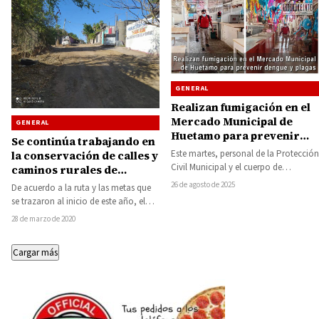
GENERAL
Realizan fumigación en el
Mercado Municipal de
GENERAL
Huetamo para prevenir
Se continúa trabajando en
dengue y plagas
Este martes, personal de la Protección
la conservación de calles y
Civil Municipal y el cuerpo de
caminos rurales de
Bomberos de Huetamo llevaron a
Huetamo
26 de agosto de 2025
De acuerdo a la ruta y las metas que
cabo…
se trazaron al inicio de este año, el
ayuntamiento…
28 de marzo de 2020
Cargar más