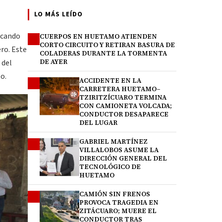
LO MÁS LEÍDO
rcando
CUERPOS EN HUETAMO ATIENDEN
1
CORTO CIRCUITO Y RETIRAN BASURA DE
ro. Este
COLADERAS DURANTE LA TORMENTA
 del
DE AYER
o.
ACCIDENTE EN LA
2
CARRETERA HUETAMO–
TZIRITZÍCUARO TERMINA
CON CAMIONETA VOLCADA;
CONDUCTOR DESAPARECE
DEL LUGAR
GABRIEL MARTÍNEZ
3
VILLALOBOS ASUME LA
DIRECCIÓN GENERAL DEL
TECNOLÓGICO DE
HUETAMO
CAMIÓN SIN FRENOS
4
PROVOCA TRAGEDIA EN
ZITÁCUARO; MUERE EL
CONDUCTOR TRAS