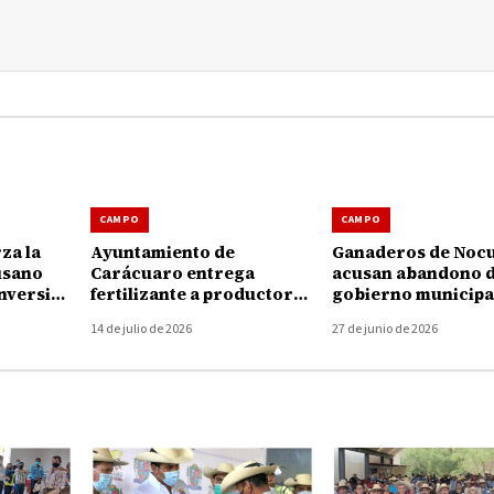
CAMPO
CAMPO
za la
Ayuntamiento de
Ganaderos de Noc
usano
Carácuaro entrega
acusan abandono d
nversión
fertilizante a productores
gobierno municipa
 pesos
para fortalecer el campo
crisis por gusano
14 de julio de 2026
27 de junio de 2026
barrenador