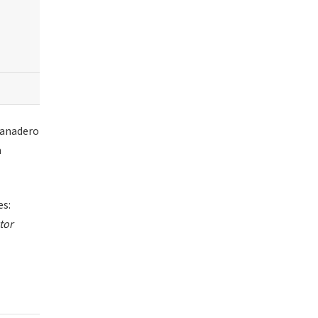
ganadero
a
es:
tor