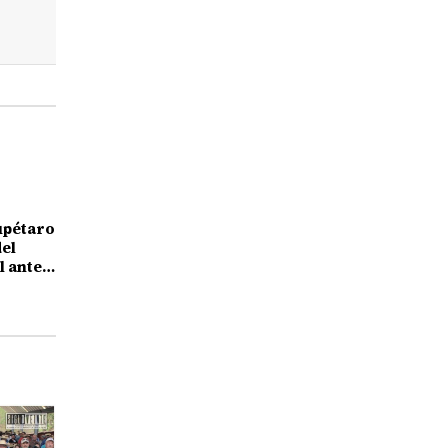
upétaro
el
l ante