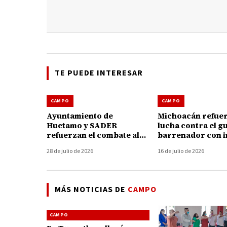
TE PUEDE INTERESAR
CAMPO
CAMPO
Ayuntamiento de
Michoacán refuer
Huetamo y SADER
lucha contra el g
refuerzan el combate al
barrenador con i
gusano barrenador con
de 47 millones de
28 de julio de 2026
16 de julio de 2026
brigadas y kits gratuitos
MÁS NOTICIAS DE
CAMPO
CAMPO