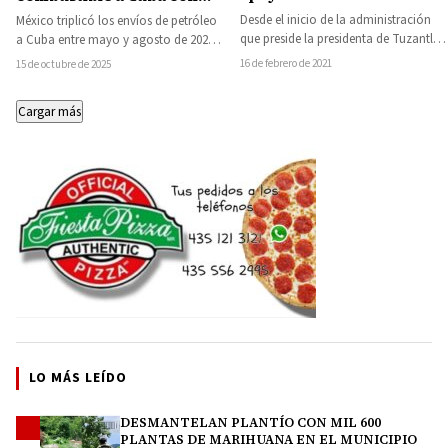
ciudadanas
valor de más de 3 mil
Desde el inicio de la administración
México triplicó los envíos de petróleo
millones de dólares
que preside la presidenta de Tuzantla
a Cuba entre mayo y agosto de 2025,
Jazmín Arroyo Martínez, la cercanía
con un valor superior…
16 de febrero de 2021
15 de octubre de 2025
con…
Cargar más
LO MÁS LEÍDO
DESMANTELAN PLANTÍO CON MIL 600
1
PLANTAS DE MARIHUANA EN EL MUNICIPIO