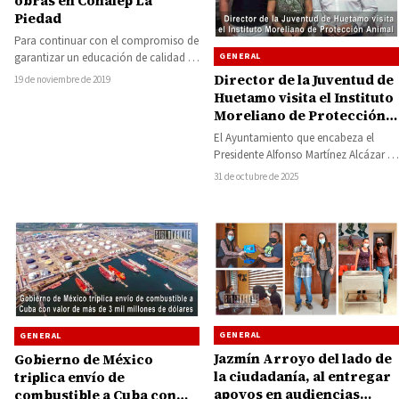
obras en Conalep La
Piedad
Para continuar con el compromiso de
garantizar un educación de calidad y
GENERAL
espacios dignos, el Gobernador de
Director de la Juventud de
19 de noviembre de 2019
Michoacán,…
Huetamo visita el Instituto
Moreliano de Protección
Animal
El Ayuntamiento que encabeza el
Presidente Alfonso Martínez Alcázar es
referente en la cercanía con la
31 de octubre de 2025
comunidad, y…
GENERAL
GENERAL
Jazmín Arroyo del lado de
Gobierno de México
la ciudadanía, al entregar
triplica envío de
apoyos en audiencias
combustible a Cuba con