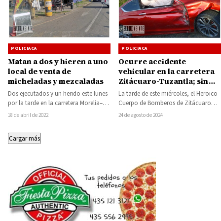
POLICIACA
POLICIACA
Matan a dos y hieren a uno
Ocurre accidente
local de venta de
vehicular en la carretera
micheladas y mezcaladas
Zitácuaro-Tuzantla; sin
lesionados, solo daños
Dos ejecutados y un herido este lunes
La tarde de este miércoles, el Heroico
materiales
por la tarde en la carretera Morelia–
Cuerpo de Bomberos de Zitácuaro
Aeropuerto, hecho localizado en
recibió una llamada telefónica
18 de abril de 2022
24 de agosto de 2024
un…
alertando sobre…
Cargar más