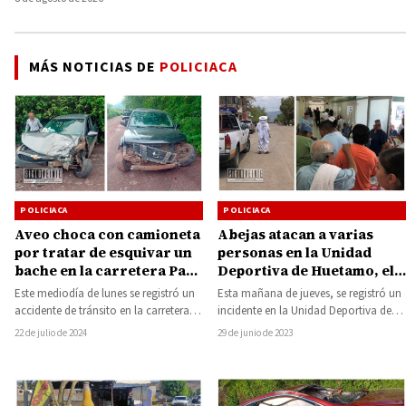
MÁS NOTICIAS DE
POLICIACA
POLICIACA
POLICIACA
Abejas atacan a varias
Aveo choca con camioneta
personas en la Unidad
por tratar de esquivar un
Deportiva de Huetamo, el
bache en la carretera Paso
Hospital Rural del IMSS
de Núñez-La Eréndira
Esta mañana de jueves, se registró un
Este mediodía de lunes se registró un
Bienestar se encuentra
incidente en la Unidad Deportiva de
accidente de tránsito en la carretera
saturado
Huetamo que resultó en varias…
estatal Tiripetío-La Erendira,
29 de junio de 2023
22 de julio de 2024
específicamente en…