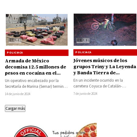
Jalisco
Zitácuaro,…
un…
POLICIACA
POLICIACA
Jóvenes músicos de los
Armada de México
grupos Triny y La Leyenda
decomisa 12.5 millones de
y Banda Tierra de
pesos en cocaína en el
Guerrero sufren
Puerto Lázaro Cárdenas
En un incidente ocurrido en la
Un operativo encabezado por la
accidente de motocicleta
carretera Coyuca de Catalán-
Secretaría de Marina (Semar) terminó
en la carretera Coyuca de
Aajuchitlán, a la altura de las
con el decomiso de cerca de 12.5
7 de junio de 2024
14 de junio de 2024
Catalán-Aajuchitlán
comunidades de Las…
millones…
Cargar más