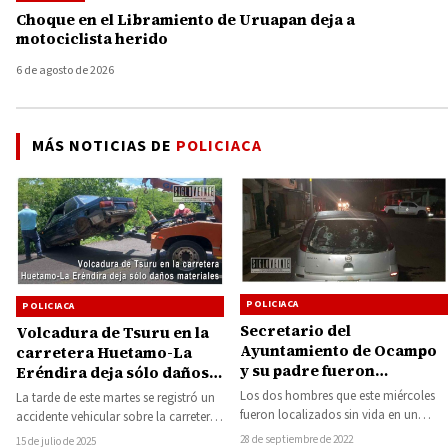
Choque en el Libramiento de Uruapan deja a
motociclista herido
6 de agosto de 2026
MÁS NOTICIAS DE
POLICIACA
POLICIACA
POLICIACA
Secretario del
Volcadura de Tsuru en la
Ayuntamiento de Ocampo
carretera Huetamo-La
y su padre fueron
Eréndira deja sólo daños
asesinados en Zitácuaro,
materiales
Los dos hombres que este miércoles
La tarde de este martes se registró un
ya fue detenido un
fueron localizados sin vida en un
accidente vehicular sobre la carretera
presunto responsable en
vehículo, en el municipio de
federal Huetamo-La Eréndira, donde
28 de septiembre de 2022
15 de julio de 2025