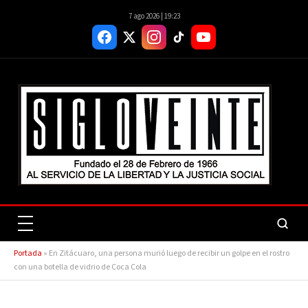
7 ago 2026 | 19:23
Portada
»
En Zitácuaro, una persona murió luego de recibir un golpe en el rostro
con una botella de vidrio de Coca Cola