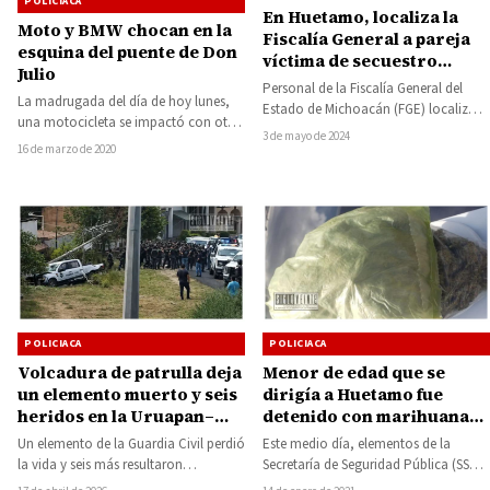
POLICIACA
En Huetamo, localiza la
Moto y BMW chocan en la
Fiscalía General a pareja
esquina del puente de Don
víctima de secuestro
Julio
virtual
Personal de la Fiscalía General del
La madrugada del día de hoy lunes,
Estado de Michoacán (FGE) localizó a
una motocicleta se impactó con otro
un hombre y a una mujer,…
3 de mayo de 2024
vehículo en la esquina que…
16 de marzo de 2020
POLICIACA
POLICIACA
Volcadura de patrulla deja
Menor de edad que se
un elemento muerto y seis
dirigía a Huetamo fue
heridos en la Uruapan–
detenido con marihuana
Paracho
en el entronque Acuitzio
Un elemento de la Guardia Civil perdió
Este medio día, elementos de la
del Canje-Tiripetío
la vida y seis más resultaron
Secretaría de Seguridad Pública (SSP),
lesionados tras la volcadura de…
aseguraron a un menor en posesión