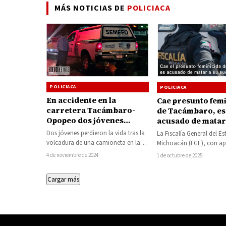
MÁS NOTICIAS DE
POLICIACA
POLICIACA
POLICIACA
En accidente en la
Cae presunto fem
carretera Tacámbaro-
de Tacámbaro, es
Opopeo dos jóvenes
acusado de matar
pierden la vida
suegra a golpes
Dos jóvenes perdieron la vida tras la
La Fiscalía General del E
volcadura de una camioneta en la
Michoacán (FGE), con ap
carretera Opopeo-Tacámbaro
Fiscalía del Estado de Jal
4 de noviembre de 2024
1 de octubre de 2025
durante los últimos…
cumplimentó…
Cargar más