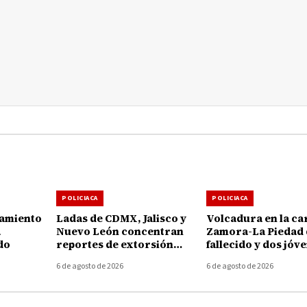
POLICIACA
POLICIACA
ramiento
Ladas de CDMX, Jalisco y
Volcadura en la ca
a
Nuevo León concentran
Zamora-La Piedad 
do
reportes de extorsión
fallecido y dos jóv
telefónica en Michoacán
heridos en Ecuan
6 de agosto de 2026
6 de agosto de 2026