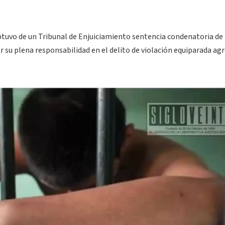
btuvo de un Tribunal de Enjuiciamiento sentencia condenatoria de
ar su plena responsabilidad en el delito de violación equiparada ag