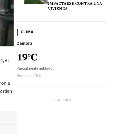
IMPACTARSE CONTRA UNA
VIVIENDA
CLIMA
Zamora
19°C
4, el
Parcialmente nublado
Humedad: 76%
ron a
 orden
PUBLICIDAD