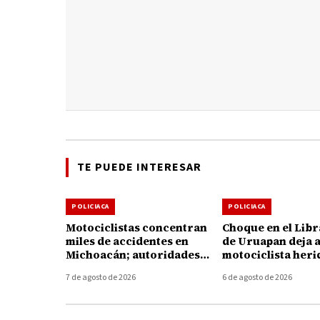
TE PUEDE INTERESAR
POLICIACA
POLICIACA
Motociclistas concentran
Choque en el Lib
miles de accidentes en
de Uruapan deja 
Michoacán; autoridades
motociclista heri
llaman a reforzar la
7 de agosto de 2026
6 de agosto de 2026
prevención