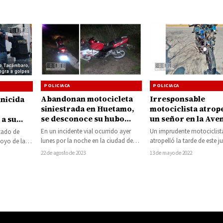
POLICIACA
POLICIACA
Irresponsable
Abandonan motocicleta
inicida
motociclista atrope
siniestrada en Huetamo,
un señor en la Ave
se desconoce su hubo
 a su
Madero Norte de
lesionados
Un imprudente motociclist
En un incidente vial ocurrido ayer
stado de
Huetamo y huye
atropelló la tarde de este j
lunes por la noche en la ciudad de
oyo de la
caminando
señor dejándolo herido de 
Huetamo, se reportó la…
isco,
13 de mayo de 2022
22 de agosto de 2023
derecha,…