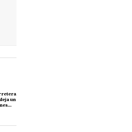
rretera
deja un
enes
dureo