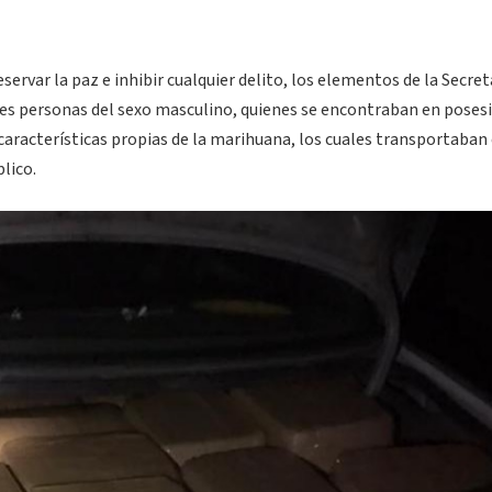
ervar la paz e inhibir cualquier delito, los elementos de la Secret
res personas del sexo masculino, quienes se encontraban en poses
s características propias de la marihuana, los cuales transportaban
lico.