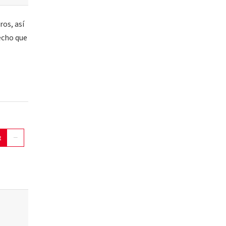
os, así
hecho que
t