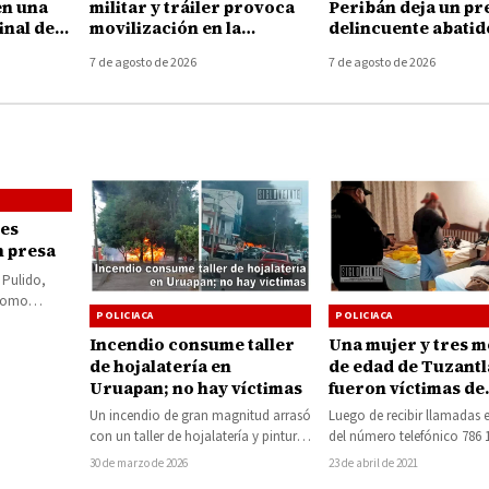
en una
militar y tráiler provoca
Peribán deja un pr
inal de
movilización en la
delincuente abatid
elia
autopista Uruapan-
armamento asegu
7 de agosto de 2026
7 de agosto de 2026
Taretan
es
n presa
 Pulido,
 como
POLICIACA
POLICIACA
ércoles
Incendio consume taller
Una mujer y tres 
de hojalatería en
de edad de Tuzantl
Uruapan; no hay víctimas
fueron víctimas de
secuestro virtual
Un incendio de gran magnitud arrasó
Luego de recibir llamadas e
con un taller de hojalatería y pintura
del número telefónico 786 
ubicado en la colonia La…
una vecina del municipio d
30 de marzo de 2026
23 de abril de 2021
se…