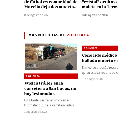
de fútbol en comunidad de
"cristal" ocultos 
Morelia deja dos muertos
maleta en la Term
y un herido
Autobuses de Mor
8 de agosto de 2026
8 de agosto de 2026
MÁS NOTICIAS DE
POLICIACA
POLICIACA
Conocido médico 
hallado muerto e
El médico J. Jesús Yescas
quien estaba reportado
POLICIACA
desaparecido desde el mi
31 de mayo de 2019
Vuelca tráiler en la
anterior en la ciudad…
carretera a San Lucas, no
hay lesionados
Esta tarde, un tráiler volcó en el
kilómetro 191 de la carretera federal
51 Huetamo-Ciudad Altamirano a
11 de enero de 2022
la…